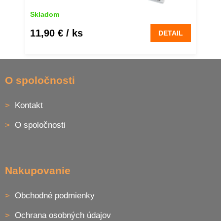
Skladom
11,90 €
/ ks
DETAIL
Z
á
O spoločnosti
p
ä
Kontakt
t
i
O spoločnosti
e
Nakupovanie
Obchodné podmienky
Ochrana osobných údajov