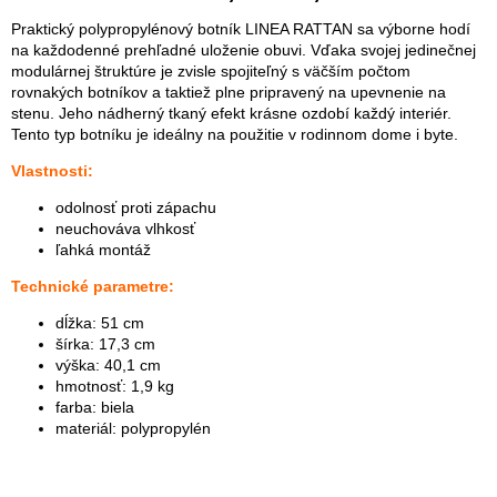
Praktický polypropylénový botník LINEA RATTAN sa výborne hodí
na každodenné prehľadné uloženie obuvi. Vďaka svojej jedinečnej
modulárnej štruktúre je zvisle spojiteľný s väčším počtom
rovnakých botníkov a taktiež plne pripravený na upevnenie na
stenu. Jeho nádherný tkaný efekt krásne ozdobí každý interiér.
Tento typ botníku je ideálny na použitie v rodinnom dome i byte.
Vlastnosti:
odolnosť proti zápachu
neuchováva vlhkosť
ľahká montáž
Technické parametre:
dĺžka: 51 cm
šírka: 17,3 cm
výška: 40,1 cm
hmotnosť: 1,9 kg
farba: biela
materiál: polypropylén