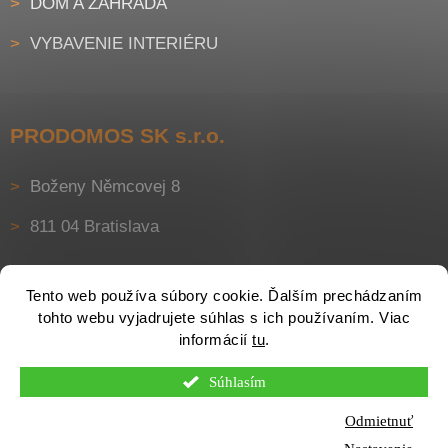
DOM A ZÁHRADA
VYBAVENIE INTERIÉRU
PRODOMOS SK s.r.o.
Boženy Němcovej 8
811 04 Bratislava
Tento web používa súbory cookie. Ďalším prechádzaním
tohto webu vyjadrujete súhlas s ich používaním. Viac
informácií
tu
.
Súhlasím
Vytvoril Shoptet
Odmietnuť