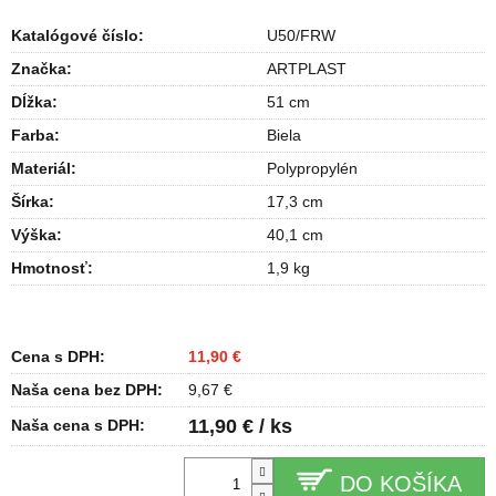
Katalógové číslo:
U50/FRW
Značka:
ARTPLAST
Dĺžka
:
51 cm
Farba
:
Biela
Materiál
:
Polypropylén
Šírka
:
17,3 cm
Výška
:
40,1 cm
Hmotnosť
:
1,9 kg
Cena s DPH:
11,90 €
Naša cena bez DPH:
9,67 €
11,90 € / ks
Naša cena s DPH:
DO KOŠÍKA