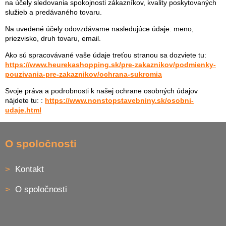
na účely sledovania spokojnosti zákazníkov, kvality poskytovaných
služieb a predávaného tovaru.
Na uvedené účely odovzdávame nasledujúce údaje: meno,
priezvisko, druh tovaru, email.
Ako sú spracovávané vaše údaje treťou stranou sa dozviete tu:
https://www.heurekashopping.sk/pre-zakaznikov/podmienky-
pouzivania-pre-zakaznikov/ochrana-sukromia
Svoje práva a podrobnosti k našej ochrane osobných údajov
nájdete tu: :
https://www.nonstopstavebniny.sk/osobni-
udaje.html
Z
á
O spoločnosti
p
ä
Kontakt
t
i
O spoločnosti
e