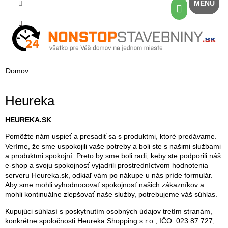
Prejsť
Nákupný
na
košík
obsah
Domov
Heureka
HEUREKA.SK
Pomôžte nám uspieť a presadiť sa s produktmi, ktoré predávame.
Veríme, že sme uspokojili vaše potreby a boli ste s našimi službami
a produktmi spokojní. Preto by sme boli radi, keby ste podporili náš
e-shop a svoju spokojnosť vyjadrili prostredníctvom hodnotenia
serveru Heureka.sk, odkiaľ vám po nákupe u nás príde formulár.
Aby sme mohli vyhodnocovať spokojnosť našich zákazníkov a
mohli kontinuálne zlepšovať naše služby, potrebujeme váš súhlas.
Kupujúci súhlasí s poskytnutím osobných údajov tretím stranám,
konkrétne spoločnosti Heureka Shopping s.r.o., IČO: 023 87 727,