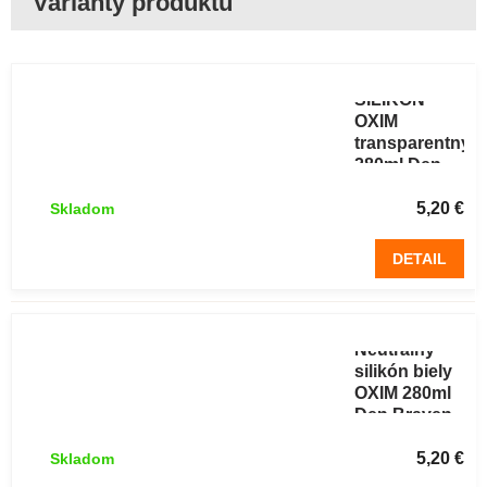
NEUTRÁLNY
SILIKÓN
OXIM
transparentný
280ml Den
Braven
5,20 €
Skladom
DETAIL
Neutrálny
silikón biely
OXIM 280ml
Den Braven
5,20 €
Skladom