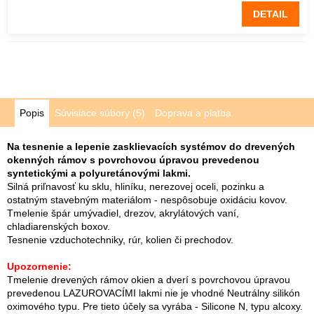
DETAIL
Popis
Súvisiace súbory (5)
Doprava a platba
Na tesnenie a lepenie zasklievacích systémov do drevených
okenných rámov s povrchovou úpravou prevedenou
syntetickými a polyuretánovými lakmi.
Silná priľnavosť ku sklu, hliníku, nerezovej oceli, pozinku a
ostatným stavebným materiálom - nespôsobuje oxidáciu kovov.
Tmelenie špár umývadiel, drezov, akrylátových vaní,
chladiarenských boxov.
Tesnenie vzduchotechniky, rúr, kolien či prechodov.
Upozornenie:
Tmelenie drevených rámov okien a dverí s povrchovou úpravou
prevedenou LAZUROVACÍMI lakmi nie je vhodné Neutrálny silikón
oximového typu. Pre tieto účely sa vyrába - Silicone N, typu alcoxy.