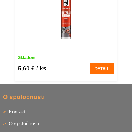
Skladom
5,60 €
/ ks
DETAIL
Z
á
O spoločnosti
p
ä
Kontakt
t
i
O spoločnosti
e