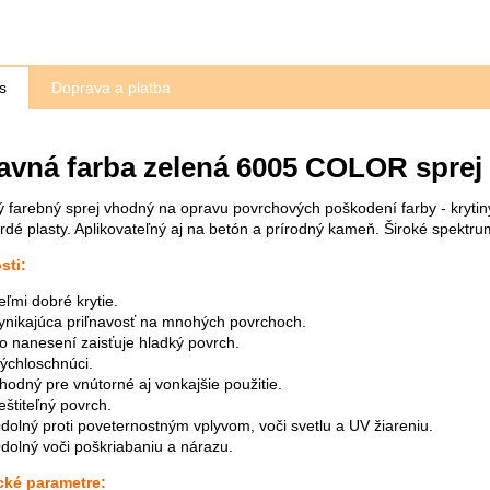
s
Doprava a platba
avná farba zelená 6005 COLOR sprej
 farebný sprej vhodný na opravu povrchových poškodení farby - krytiny,
rdé plasty. Aplikovateľný aj na betón a prírodný kameň. Široké spektrum
sti:
eľmi dobré krytie.
ynikajúca priľnavosť na mnohých povrchoch.
o nanesení zaisťuje hladký povrch.
ýchloschnúci.
hodný pre vnútorné aj vonkajšie použitie.
eštiteľný povrch.
dolný proti poveternostným vplyvom, voči svetlu a UV žiareniu.
dolný voči poškriabaniu a nárazu.
cké parametre: