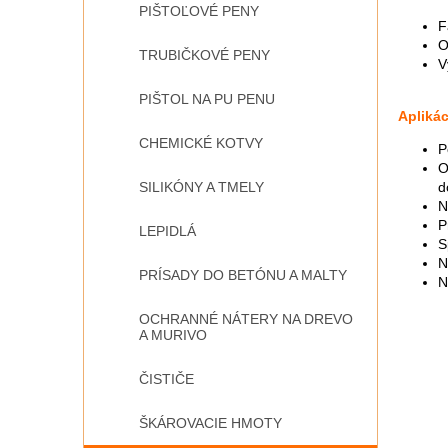
PIŠTOĽOVÉ PENY
F
O
TRUBIČKOVÉ PENY
V
PIŠTOL NA PU PENU
Aplikác
CHEMICKÉ KOTVY
P
O
SILIKÓNY A TMELY
d
N
P
LEPIDLÁ
S
N
PRÍSADY DO BETÓNU A MALTY
N
OCHRANNÉ NÁTERY NA DREVO
A MURIVO
ČISTIČE
ŠKÁROVACIE HMOTY