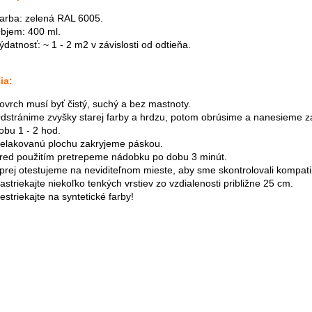
arba: zelená RAL 6005.
bjem: 400 ml.
ýdatnosť: ~ 1 - 2 m2 v závislosti od odtieňa.
ia:
ovrch musí byť čistý, suchý a bez mastnoty.
dstránime zvyšky starej farby a hrdzu, potom obrúsime a nanesieme zá
obu 1 - 2 hod.
elakovanú plochu zakryjeme páskou.
red použitím pretrepeme nádobku po dobu 3 minút.
prej otestujeme na neviditeľnom mieste, aby sme skontrolovali kompatib
astriekajte niekoľko tenkých vrstiev zo vzdialenosti približne 25 cm.
estriekajte na syntetické farby!