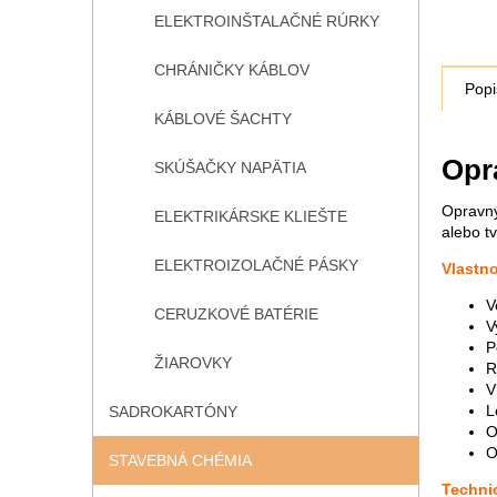
ELEKTROINŠTALAČNÉ RÚRKY
CHRÁNIČKY KÁBLOV
Popi
KÁBLOVÉ ŠACHTY
Opr
SKÚŠAČKY NAPÄTIA
Opravný
ELEKTRIKÁRSKE KLIEŠTE
alebo tv
ELEKTROIZOLAČNÉ PÁSKY
Vlastno
V
CERUZKOVÉ BATÉRIE
V
P
ŽIAROVKY
R
V
L
SADROKARTÓNY
O
O
STAVEBNÁ CHÉMIA
Techni