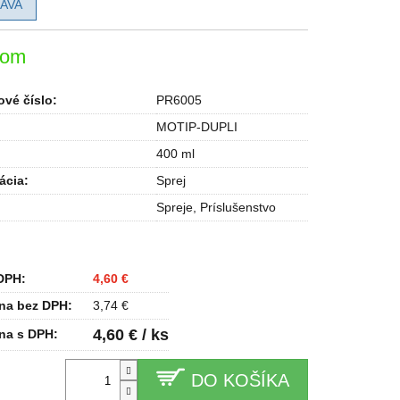
AVA
dom
vé číslo:
PR6005
MOTIP-DUPLI
400 ml
ácia
:
Sprej
Spreje
,
Príslušenstvo
DPH:
4,60 €
na bez DPH:
3,74 €
4,60 € / ks
na s DPH:
DO KOŠÍKA