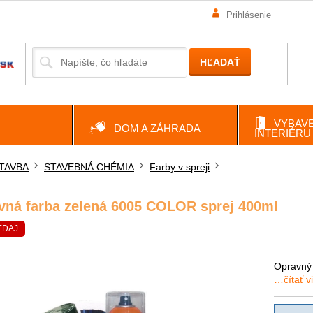
Prihlásenie
HĽADAŤ
VYBAVE
DOM A ZÁHRADA
INTERIÉRU
TAVBA
STAVEBNÁ CHÉMIA
Farby v spreji
ov
vná farba zelená 6005 COLOR sprej 400ml
EDAJ
Opravný 
…čítať v