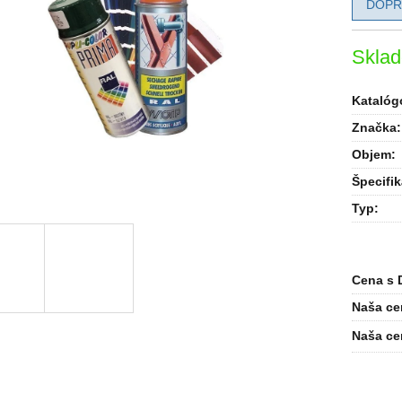
DOPR
Skla
Katalógo
Značka:
Objem
:
Špecifik
Typ
:
Cena s 
Naša ce
Naša ce