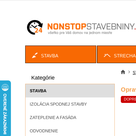
Prejsť
na
obsah
STAVBA
STRECHA
B
Preskočiť
o
S
Dom
kategórie
Kategórie
č
n
Opra
STAVBA
ý
p
DOPR
IZOLÁCIA SPODNEJ STAVBY
a
n
ZATEPLENIE A FASÁDA
e
l
ODVODNENIE