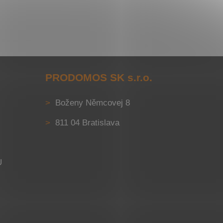
PRODOMOS SK s.r.o.
Boženy Němcovej 8
811 04 Bratislava
U