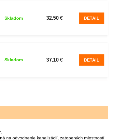
32,50 €
Skladom
DETAIL
37,10 €
Skladom
DETAIL
.
ná na odvodnenie kanalizácií, zatopených miestností,