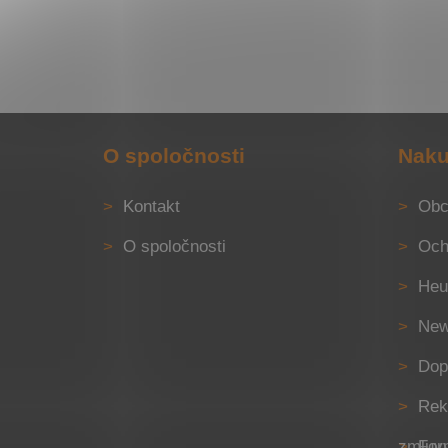
Z
á
O spoločnosti
Naku
p
ä
Kontakt
Obc
t
i
O spoločnosti
Och
e
Heu
New
Dop
Rek
Formulár na odstúpenie od zml