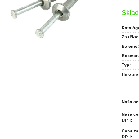
Skla
Katalógo
Značka:
Balenie
:
Rozmer
:
Typ
:
Hmotno
Naša ce
Naša ce
DPH:
Cena za 
DPH: