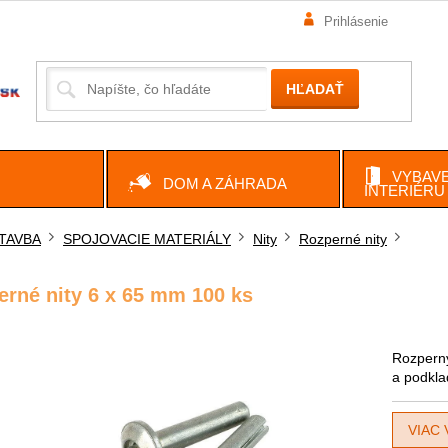
Prihlásenie
HĽADAŤ
VYBAVE
DOM A ZÁHRADA
INTERIÉRU
TAVBA
SPOJOVACIE MATERIÁLY
Nity
Rozperné nity
ov
erné nity 6 x 65 mm 100 ks
Rozperný
a podkla
VIAC 