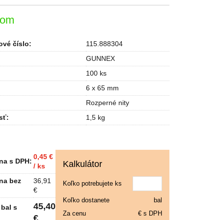
dom
vé číslo:
115.888304
GUNNEX
100 ks
6 x 65 mm
Rozperné nity
sť
:
1,5 kg
0,45 €
na s DPH:
Kalkulátor
/ ks
na bez
36,91
Koľko potrebujete ks
€
Koľko dostanete
bal
45,40
bal s
Za cenu
€ s DPH
€