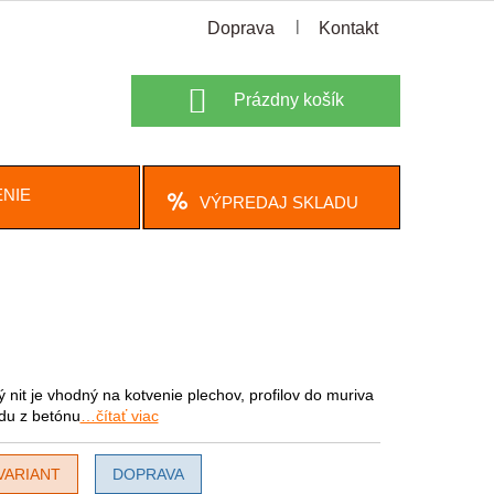
Doprava
Kontakt
Nákupný
Prázdny košík
košík
NIE
VÝPREDAJ SKLADU
 nit je vhodný na kotvenie plechov, profilov do muriva
du z betónu
…čítať viac
VARIANT
DOPRAVA