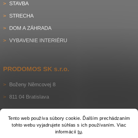
STAVBA
STRECHA
DOM A ZÁHRADA
VYBAVENIE INTERIÉRU
PRODOMOS SK s.r.o.
Boženy Němcovej 8
811 04 Bratislava
Tento web používa súbory cookie. Ďalším prechádzaním
tohto webu vyjadrujete súhlas s ich používaním. Viac
informácií
tu
.