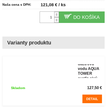
121,08 € / ks
Naša cena s DPH:
DO KOŠÍKA
Sud na
dažďovú
vodu AQUA
TOWER
svetlo sivý
350 l
127,50 €
Skladom
DETAIL