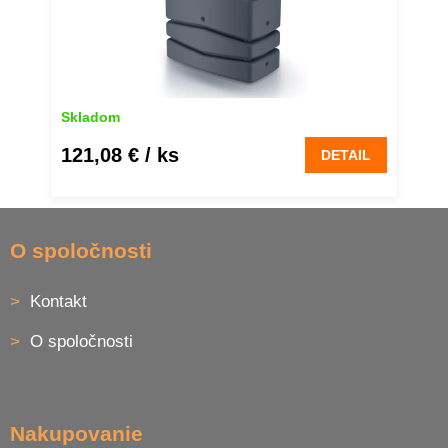
Skladom
121,08 €
/ ks
DETAIL
Z
á
O spoločnosti
p
ä
Kontakt
t
i
O spoločnosti
e
Nakupovanie