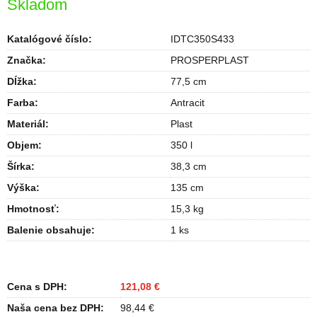
Skladom
Katalógové číslo:
IDTC350S433
Značka:
PROSPERPLAST
Dĺžka
:
77,5 cm
Farba
:
Antracit
Materiál
:
Plast
Objem
:
350 l
Šírka
:
38,3 cm
Výška
:
135 cm
Hmotnosť
:
15,3 kg
Balenie obsahuje
:
1 ks
Cena s DPH:
121,08 €
Naša cena bez DPH:
98,44 €