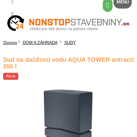
Prejsť
Nákupný
na
košík
obsah
Domov
DOM A ZÁHRADA
SUDY
Sud na dažďovú vodu AQUA TOWER antracit
350 l
Akcia