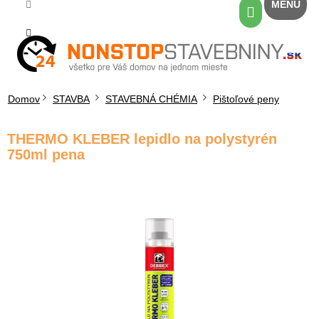
Prejsť
Nákupný
na
košík
obsah
Domov
STAVBA
STAVEBNÁ CHÉMIA
Pištoľové peny
THERMO KLEBER lepidlo na polystyrén
750ml pena