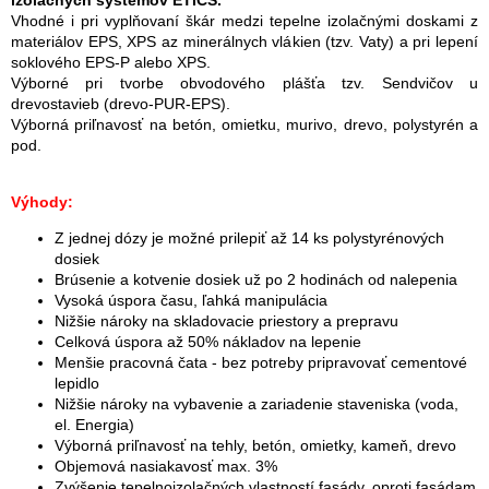
Vhodné i pri vyplňovaní škár medzi tepelne izolačnými doskami z
materiálov EPS, XPS az minerálnych vlákien (tzv. Vaty) a pri lepení
soklového EPS-P alebo XPS.
Výborné pri tvorbe obvodového plášťa tzv. Sendvičov u
drevostavieb (drevo-PUR-EPS).
Výborná priľnavosť na betón, omietku, murivo, drevo, polystyrén a
pod.
Výhody:
Z jednej dózy je možné prilepiť až 14 ks polystyrénových
dosiek
Brúsenie a kotvenie dosiek už po 2 hodinách od nalepenia
Vysoká úspora času, ľahká manipulácia
Nižšie nároky na skladovacie priestory a prepravu
Celková úspora až 50% nákladov na lepenie
Menšie pracovná čata - bez potreby pripravovať cementové
lepidlo
Nižšie nároky na vybavenie a zariadenie staveniska (voda,
el. Energia)
Výborná priľnavosť na tehly, betón, omietky, kameň, drevo
Objemová nasiakavosť max. 3%
Zvýšenie tepelnoizolačných vlastností fasády, oproti fasádam