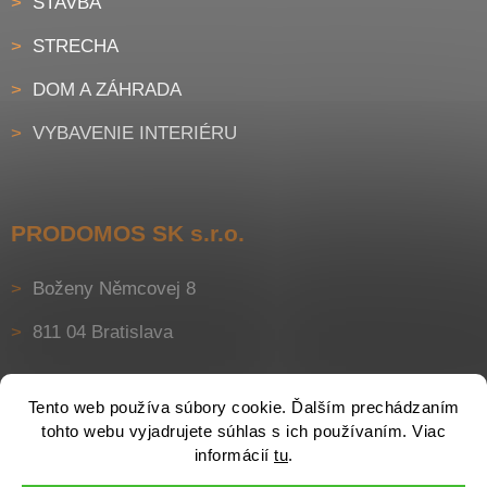
STAVBA
STRECHA
DOM A ZÁHRADA
VYBAVENIE INTERIÉRU
PRODOMOS SK s.r.o.
Boženy Němcovej 8
811 04 Bratislava
Tento web používa súbory cookie. Ďalším prechádzaním
tohto webu vyjadrujete súhlas s ich používaním. Viac
informácií
tu
.