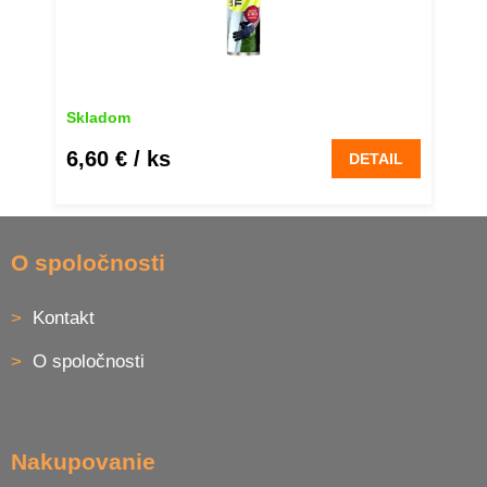
Skladom
6,60 €
/ ks
DETAIL
Z
á
O spoločnosti
p
ä
Kontakt
t
i
O spoločnosti
e
Nakupovanie