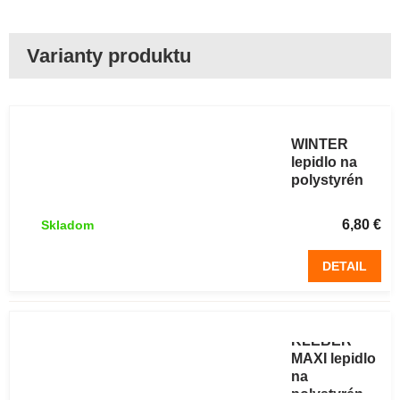
THERMO
KLEBER
WINTER
lepidlo na
polystyrén
750ml pena
ZIMNÉ
6,80 €
Skladom
DETAIL
THERMO
KLEBER
MAXI lepidlo
na
polystyrén