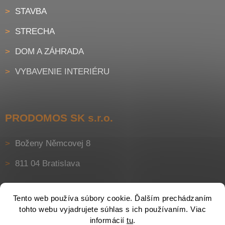
STAVBA
STRECHA
DOM A ZÁHRADA
VYBAVENIE INTERIÉRU
PRODOMOS SK s.r.o.
Boženy Němcovej 8
811 04 Bratislava
Tento web používa súbory cookie. Ďalším prechádzaním
tohto webu vyjadrujete súhlas s ich používaním. Viac
informácií
tu
.