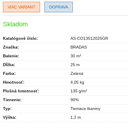
VIAC VARIANT
DOPRAVA
Skladom
Katalógové číslo:
AS-CO13512025GR
Značka:
BRADAS
Balenie
:
30 m²
Dĺžka
:
25 m
Farba
:
Zelená
Hmotnosť
:
4,05 kg
Plošná hmotnosť
:
135 g/m²
Tienenie
:
90%
Typ
:
Tieniace tkaniny
Výška
:
1,2 m