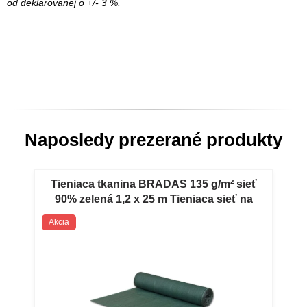
od deklarovanej o +/- 3 %.
Naposledy prezerané produkty
Tieniaca tkanina BRADAS 135 g/m² sieť
90% zelená 1,2 x 25 m Tieniaca sieť na
pletivo, na oplotenie, na umelý plot 90%
Akcia
tienenie - zelená