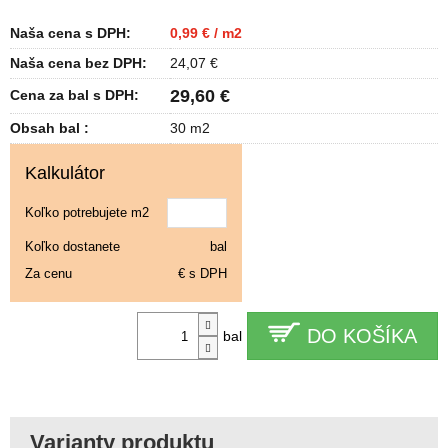
Naša cena s DPH:
0,99 € / m2
Naša cena bez DPH:
24,07 €
29,60 €
Cena za bal s DPH:
Obsah bal :
30 m2
Kalkulátor
Koľko potrebujete m2
Koľko dostanete
bal
Za cenu
€ s DPH
DO KOŠÍKA
bal