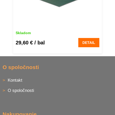
Skladom
29,60 €
/ bal
DETAIL
Z
á
O spoločnosti
p
ä
Kontakt
t
i
O spoločnosti
e
Nakupovanie