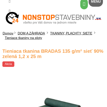
Prejsť
Nákupný
na
košík
obsah
Domov
DOM A ZÁHRADA
TKANINY, PLACHTY, SIETE
Tieniace tkaniny na ploty
Tieniaca tkanina BRADAS 135 g/m² sieť 90%
zelená 1,2 x 25 m
Akcia