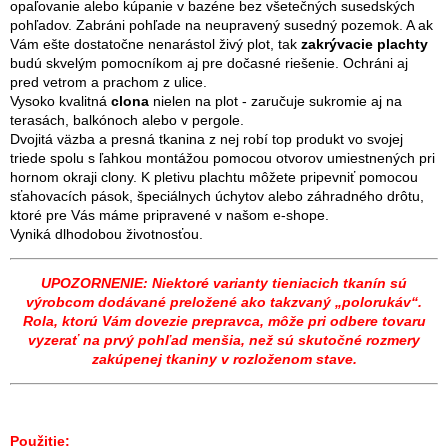
opaľovanie alebo kúpanie v bazéne bez všetečných susedských
pohľadov. Zabráni pohľade na neupravený susedný pozemok. A ak
Vám ešte dostatočne nenarástol živý plot, tak
zakrývacie plachty
budú skvelým pomocníkom aj pre dočasné riešenie. Ochráni aj
pred vetrom a prachom z ulice.
Vysoko kvalitná
clona
nielen na plot - zaručuje sukromie aj na
terasách, balkónoch alebo v pergole.
Dvojitá väzba a presná tkanina z nej robí top produkt vo svojej
triede spolu s ľahkou montážou pomocou otvorov umiestnených pri
hornom okraji clony. K pletivu plachtu môžete pripevniť pomocou
sťahovacích pások, špeciálnych úchytov alebo záhradného drôtu,
ktoré pre Vás máme pripravené v našom e-shope.
Vyniká dlhodobou životnosťou.
UPOZORNENIE: Niektoré varianty tieniacich tkanín sú
výrobcom dodávané preložené ako takzvaný „polorukáv“.
Rola, ktorú Vám dovezie prepravca, môže pri odbere tovaru
vyzerať na prvý pohľad menšia, než sú skutočné rozmery
zakúpenej tkaniny v rozloženom stave.
Použitie: