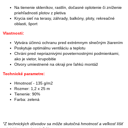
Na tienenie skleníkov, rastlín, dočasné oplotenie či zníženie
priehľadnosti plotov z pletiva
Krycia sieť na terasy, záhrady, balkóny, ploty, rekreačné
oblasti, šport
Vlastnosti:
Vytvára účinnú ochranu pred extrémnym slnečným žiarením
Poskytuje optimálnu ventiláciu a teplotu
Chráni pred nepriaznivými poveternostnými podmienkami,
ako je vietor, krupobitie
Otvory umiestnené na okraji pre ľahkú montáž
Technické parametre:
Hmotnosť - 135 g/m2
Rozmer: 1,2 x 25 m
Tienenie: 90%
Farba: zelená
*Z technických dôvodov sa môže skutočná hmotnosť a veľkosť líšiť