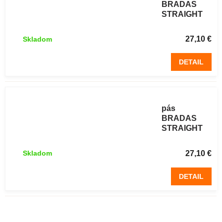
BRADAS
STRAIGHT
12,5 cm / 18
m hnedý 1 ks
27,10 €
Skladom
DETAIL
Trávnikový
obrubníkový
pás
BRADAS
STRAIGHT
12,5 cm / 18
m sivý 1 ks
27,10 €
Skladom
DETAIL