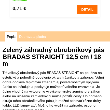
0,71 €
DETAIL
Popis
Doprava a platba
Zelený záhradný obrubníkový pás
BRADAS STRAIGHT 12,5 cm / 18
m
Trávnikový obrubníkový pás BRADAS STRAIGHT sa používa na
estetické a pohodlné oddelenie okraja trávnikov a záhonov. Veľmi
dobre odoláva teplotným zmenám aj poveternostným vplyvom.
Ľahko sa inštaluje a poskytuje možnosť voľného tvarovania. Je
úplne vhodný na vytvorenie vyvýšenej vrstvy zeminy pre záhon
alebo na uloženie kamienkov či mulča pozdĺž cesty. Do horného
okraja tohto obrubníkového pásu je možné schovať rôzne drôty,
káble, LED lampy atď. Možno ho využiť na záhrade, osobnom
pozemku či v centre mesta.