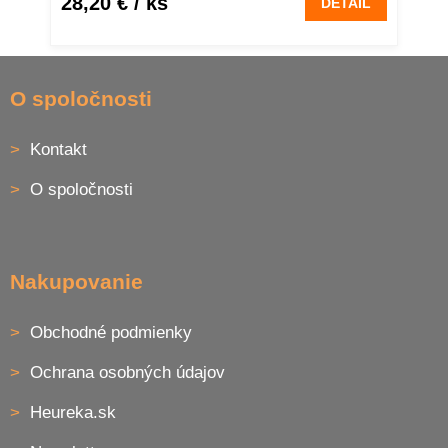
28,20 €
/ ks
DETAIL
Z
á
O spoločnosti
p
ä
Kontakt
t
i
O spoločnosti
e
Nakupovanie
Obchodné podmienky
Ochrana osobných údajov
Heureka.sk