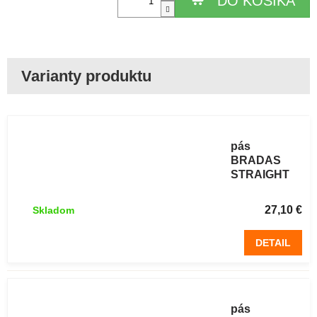
DO KOŠÍKA
Trávnikový
obrubníkový
pás
BRADAS
STRAIGHT
12,5 cm / 18
m čierny 1 ks
27,10 €
Skladom
DETAIL
Trávnikový
obrubníkový
pás