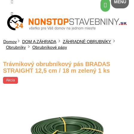
Prejsť
Nákupný
na
košík
obsah
Domov
DOM A ZÁHRADA
ZÁHRADNÉ OBRUBNÍKY
Obrubníky
Obrubníkové pásy
Trávnikový obrubníkový pás BRADAS
STRAIGHT 12,5 cm / 18 m zelený 1 ks
Akcia