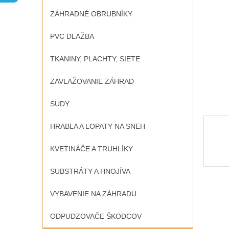
ZÁHRADNÉ OBRUBNÍKY
PVC DLAŽBA
TKANINY, PLACHTY, SIETE
ZAVLAŽOVANIE ZÁHRAD
SUDY
HRABLA A LOPATY NA SNEH
KVETINÁČE A TRUHLÍKY
SUBSTRÁTY A HNOJÍVA
VYBAVENIE NA ZÁHRADU
ODPUDZOVAČE ŠKODCOV