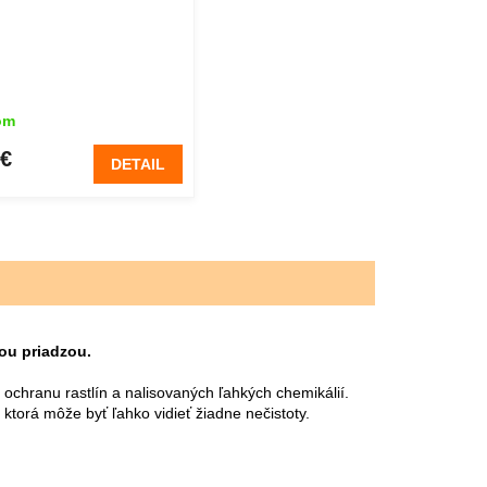
om
 €
DETAIL
ou priadzou.
 ochranu rastlín a nalisovaných ľahkých chemikálií.
ktorá môže byť ľahko vidieť žiadne nečistoty.