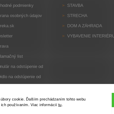
hodné podmienky
STAVBA
rana osobných údajov
STRECHA
reka.sk
DOM A ZÁHRADA
sletter
VYBAVENIE INTERIÉR
rava
lamačný list
uvy
uvy
súbory cookie. Ďalším prechádzaním tohto webu
s ich používaním. Viac informácií
tu
.