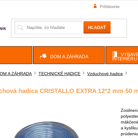
Prihlásenie
HĽADAŤ
VYBAVE
DOM A ZÁHRADA
INTERIÉRU
OM A ZÁHRADA
TECHNICKÉ HADICE
Vzduchové hadice
ov
chová hadica CRISTALLO EXTRA 12*2 mm 50 
Zosilnen
polyeste
mäkčenéh
a kyslíku
prúdeniu