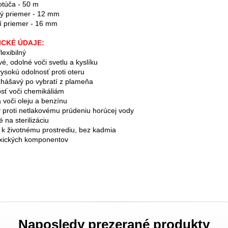
otúča - 50 m
ý priemer - 12 mm
í priemer - 16 mm
ICKÉ ÚDAJE:
flexibilný
ivé, odolné voči svetlu a kyslíku
vysokú odolnosť proti oteru
hášavý po vybratí z plameňa
osť voči chemikáliám
á voči oleju a benzínu
ý proti netlakovému prúdeniu horúcej vody
 na sterilizáciu
é k životnému prostrediu, bez kadmia
oxických komponentov
Naposledy prezerané produkty