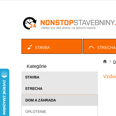
Prejsť
na
obsah
STAVBA
STRECHA
B
Preskočiť
o
D
Dom
kategórie
Kategórie
č
n
Vzdu
STAVBA
ý
p
STRECHA
a
n
DOM A ZÁHRADA
e
l
OPLOTENIE