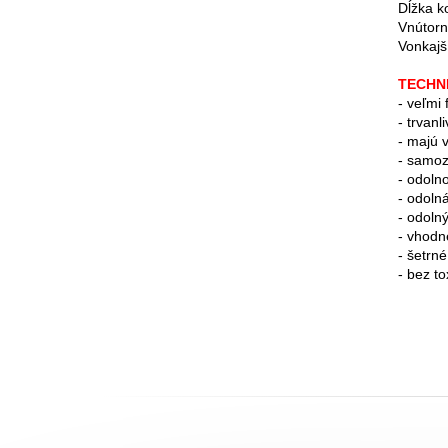
Dĺžka k
Vnútorn
Vonkajš
TECHN
- veľmi 
- trvanl
- majú 
- samoz
- odoln
- odoln
- odoln
- vhodné
- šetrn
- bez t