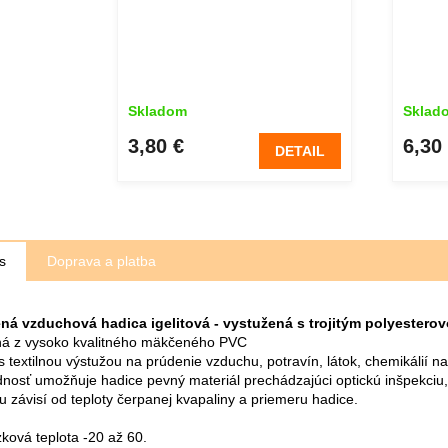
Skladom
Sklad
3,80 €
6,30
DETAIL
s
Doprava a platba
ná vzduchová hadica igelitová - vystužená s trojitým polyesterov
á z vysoko kvalitného mäkčeného PVC
s textilnou výstužou na prúdenie vzduchu, potravín, látok, chemikálií na
dnosť umožňuje hadice pevný materiál prechádzajúci optickú inšpekciu, 
ku závisí od teploty čerpanej kvapaliny a priemeru hadice.
ková teplota -20 až 60.