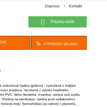
Doprava
Kontakt
Nákupný
Prázdny košík
košík
NIE
VÝPREDAJ SKLADU
m
á vzduchová hadica igelitová - vystužená s trojitým
rovou priadzou. Vyrobená z vysoko kvalitného
o PVC. Veľmi flexibilná, trvanlivá, odolná voči svetlu
. Vhodná na sterilizáciu, odolná proti netlakovému
 horúcej vody. Samozhášací po vybratí z plameňa
…