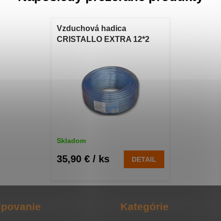
Vzduchová hadica
CRISTALLO EXTRA 12*2
mm 50 m
Skladom
35,90 €
/ ks
DETAIL
povanie
Kategórie