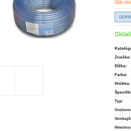
čítať via
DOPR
Skla
Katalógo
Značka:
Dĺžka
:
Farba
:
Hrúbka
:
Špecifik
Typ
:
Vnútorn
Vonkajší
Hmotno