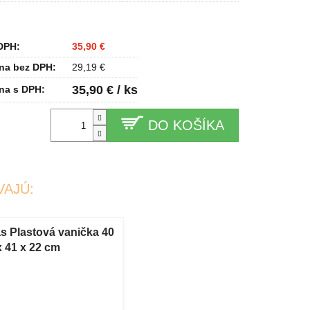
DPH:
35,90 €
na bez DPH:
29,19 €
35,90 € / ks
na s DPH:
DO KOŠÍKA
VAJÚ:
s Plastová vanička 40
 x 41 x 22 cm