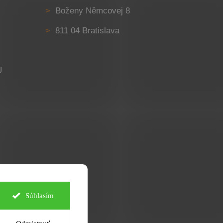
Boženy Němcovej 8
811 04 Bratislava
U
Súhlasím