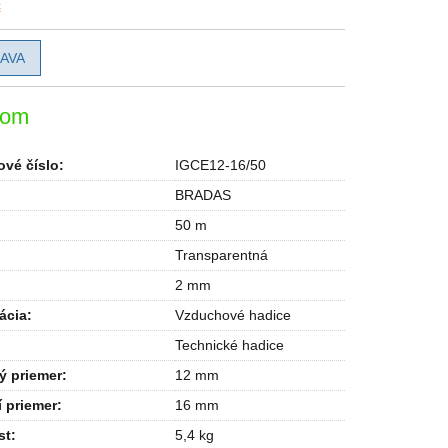
c
AVA
dom
vé číslo:
IGCE12-16/50
BRADAS
50 m
Transparentná
2 mm
ácia
:
Vzduchové hadice
Technické hadice
ý priemer
:
12 mm
 priemer
:
16 mm
st
:
5,4 kg