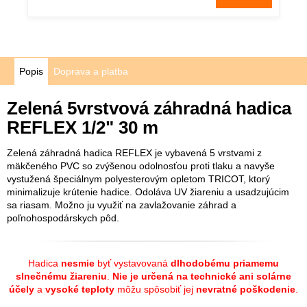
Popis
Doprava a platba
Zelená 5vrstvová záhradná hadica
REFLEX 1/2" 30 m
Zelená záhradná hadica REFLEX je vybavená 5 vrstvami z
mäkčeného PVC so zvýšenou odolnosťou proti tlaku a navyše
vystužená špeciálnym polyesterovým opletom TRICOT, ktorý
minimalizuje krútenie hadice. Odoláva UV žiareniu a usadzujúcim
sa riasam. Možno ju využiť na zavlažovanie záhrad a
poľnohospodárskych pôd.
Hadica
nesmie
byť vystavovaná
dlhodobému priamemu
slnečnému žiareniu
.
Nie je určená na technické ani solárne
účely
a
vysoké teploty
môžu spôsobiť jej
nevratné poškodenie
.