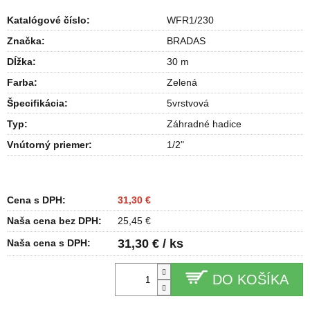
Katalógové číslo:
WFR1/230
Značka:
BRADAS
Dĺžka
:
30 m
Farba
:
Zelená
Špecifikácia
:
5vrstvová
Typ
:
Záhradné hadice
Vnútorný priemer
:
1/2"
Cena s DPH:
31,30 €
Naša cena bez DPH:
25,45 €
31,30 € / ks
Naša cena s DPH:
DO KOŠÍKA