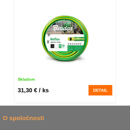
30 m
Skladom
31,30 €
/ ks
DETAIL
Z
á
O spoločnosti
p
ä