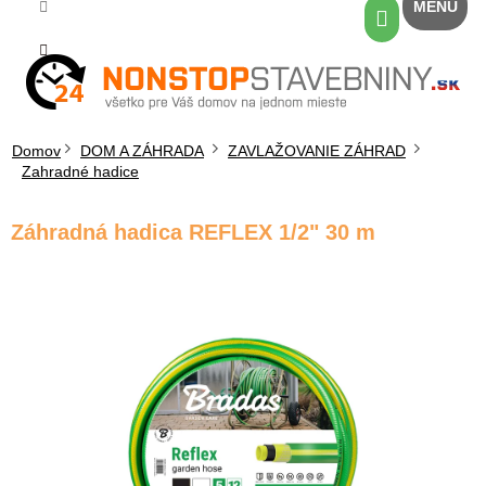
Prejsť
Nákupný
na
košík
obsah
Domov
DOM A ZÁHRADA
ZAVLAŽOVANIE ZÁHRAD
Zahradné hadice
Záhradná hadica REFLEX 1/2" 30 m