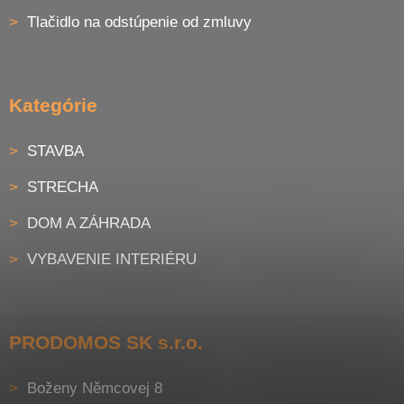
Tlačidlo na odstúpenie od zmluvy
Kategórie
STAVBA
STRECHA
DOM A ZÁHRADA
VYBAVENIE INTERIÉRU
PRODOMOS SK s.r.o.
Boženy Němcovej 8