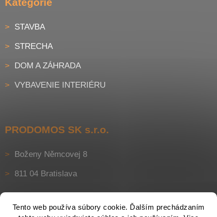
Kategórie
STAVBA
STRECHA
DOM A ZÁHRADA
VYBAVENIE INTERIÉRU
PRODOMOS SK s.r.o.
Boženy Němcovej 8
811 04 Bratislava
Tento web používa súbory cookie. Ďalším prechádzaním