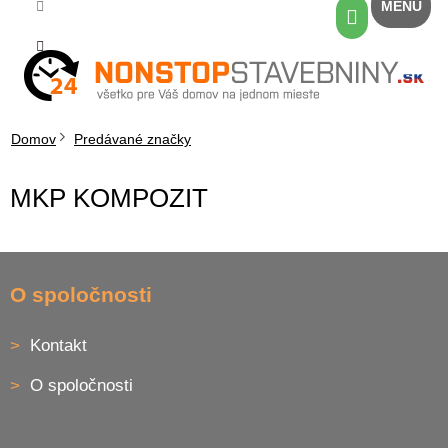
Prejsť
Nákupný
na
košík
obsah
Domov
Predávané značky
MKP KOMPOZIT
Z
á
O spoločnosti
p
ä
Kontakt
t
i
O spoločnosti
e