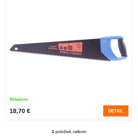
i
o
s
d
p
u
r
k
o
t
d
o
u
v
k
t
o
v
Skladom
18,70 €
DETAIL
1
položiek celkom
O