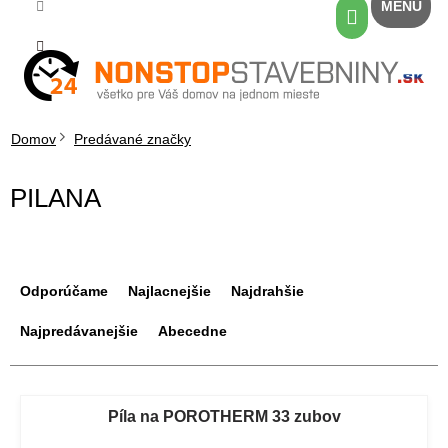
Prejsť
Nákupný
na
košík
obsah
Domov
Predávané značky
PILANA
R
a
Odporúčame
Najlacnejšie
Najdrahšie
d
e
Najpredávanejšie
Abecedne
n
i
V
e
ý
Píla na POROTHERM 33 zubov
p
p
r