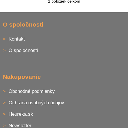
1
položiek celkom
O
v
l
Z
á
á
O spoločnosti
d
p
a
ä
c
Kontakt
t
i
i
e
O spoločnosti
p
e
r
v
k
y
Nakupovanie
v
ý
p
Obchodné podmienky
i
s
Ochrana osobných údajov
u
Heureka.sk
Newsletter