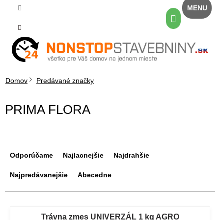
Prejsť
na
Nákupný
obsah
košík
Domov
Predávané značky
PRIMA FLORA
R
a
Odporúčame
Najlacnejšie
Najdrahšie
d
e
Najpredávanejšie
Abecedne
n
i
V
e
ý
Trávna zmes UNIVERZÁL 1 kg AGRO
p