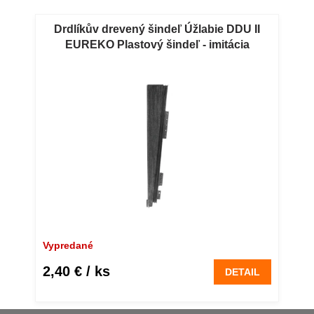
Drdlíkův drevený šindeľ Úžlabie DDU II
EUREKO Plastový šindeľ - imitácia
štiepaný šindeľ, slamou - verná kópia
klasického štiepaného šindľa z dreva.
Vypredané
2,40 €
/ ks
DETAIL