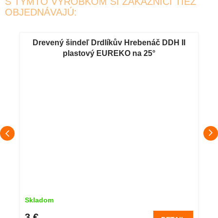
S TÝMTO VÝROBKOM SI ZÁKAZNÍCI TIEŽ
OBJEDNÁVAJÚ:
Drevený šindeľ Drdlíkův Hrebenáč DDH II
plastový EUREKO na 25°
Skladom
3 €