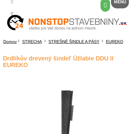
Prejsť
Nákupný
na
košík
obsah
Domov
STRECHA
STREŠNÉ ŠINDLE A PÁSY
EUREKO
Drdlíkův drevený šindeľ Úžlabie DDU II
EUREKO