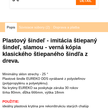
DETAIL
Popis
Súvisiace súbory (2)
Doprava a platba
Plastový šindeľ - imitácia štiepaný
šindeľ, slamou - verná kópia
klasického štiepaného šindľa z
dreva.
Minimálny sklon strechy - 25 °
Plastové šindle EUREKO DDS vyrábané z polyolefínov
(polypropylénu a polyetylénu).
Na krytiny EUREKO sa poskytuje záruka 30 rokov
šírka 80mm, dĺžka 666mm, výška 18mm
POUŽITIE:
ideálny plastová krytina pre rekonštrukciu starých chalúp