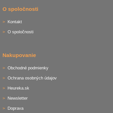
Z
á
O spoločnosti
p
ä
Kontakt
t
i
O spoločnosti
e
Nakupovanie
Obchodné podmienky
Ochrana osobných údajov
Heureka.sk
Newsletter
Doprava