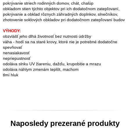
pokrývanie striech rodinných domov, chát, chalúp
obkladom stien týchto objektov pri ich dodatočnom zatepľovaní,
pokrývanie a obklad rôznych záhradných doplnkov, slnečníkov,
zhotovenie soklových obkladov pri dodatočnom zatepľovaní budov
VÝHODY:
obzvlášť jeho dlhá životnosť bez nutnosti údržby
váha - hodí sa na staré krovy, ktoré nie je potrebné dodatočne
spevňovať
nenasiakavosť
nepriepustnosť
odoláva slnku UV žiareniu, dažďu, krupobitie a mrazu
odoláva náhlym zmenám teplôt, machom
tlmí hluk
Naposledy prezerané produkty