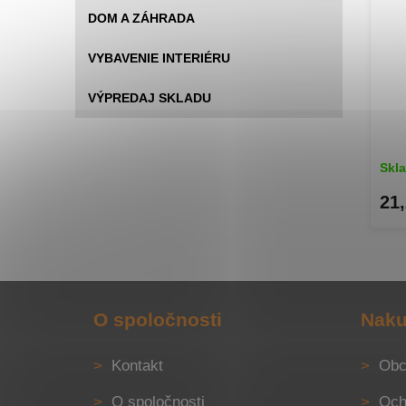
DOM A ZÁHRADA
VYBAVENIE INTERIÉRU
VÝPREDAJ SKLADU
Skl
21,
Z
á
O spoločnosti
Naku
p
ä
Kontakt
Obc
t
i
O spoločnosti
Och