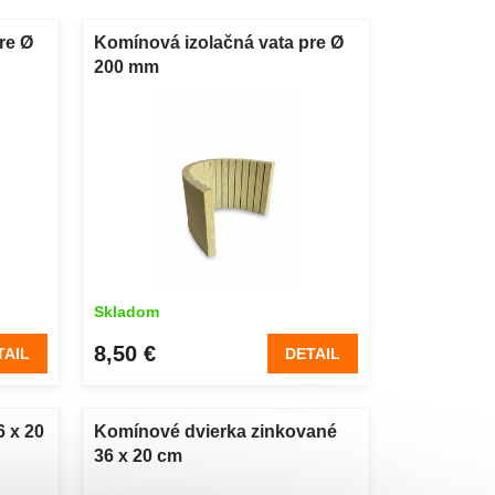
re Ø
Komínová izolačná vata pre Ø
200 mm
Skladom
8,50 €
TAIL
DETAIL
 x 20
Komínové dvierka zinkované
36 x 20 cm