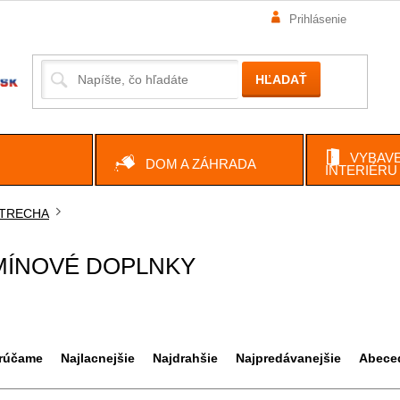
Prihlásenie
HĽADAŤ
VYBAVE
DOM A ZÁHRADA
INTERIÉRU
TRECHA
ov
MÍNOVÉ DOPLNKY
rúčame
Najlacnejšie
Najdrahšie
Najpredávanejšie
Abece