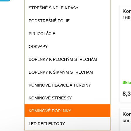
n
V
STREŠNÉ ŠINDLE A PÁSY
i
ý
Kom
e
p
16
PODSTREŠNÉ FÓLIE
p
i
r
s
PIR IZOLÁCIE
o
p
d
r
ODKVAPY
u
o
k
d
DOPLNKY K PLOCHÝM STRECHÁM
t
u
o
k
DOPLNKY K ŠIKMÝM STRECHÁM
v
t
o
Skl
KOMÍNOVÉ HLAVICE A TURBÍNY
v
8,3
KOMÍNOVÉ STRIEŠKY
KOMÍNOVÉ DOPLNKY
Kom
cm
LED REFLEKTORY