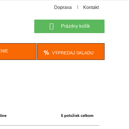
Doprava
Kontakt
Nákupný
Prázdny košík
košík
NIE
VÝPREDAJ SKLADU
dne
6
položiek celkom