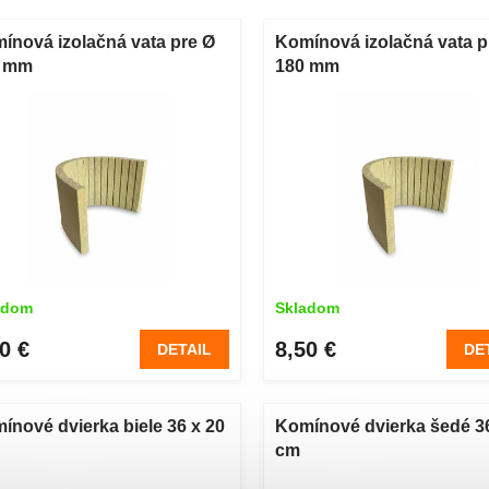
ínová izolačná vata pre Ø
Komínová izolačná vata p
0 mm
180 mm
adom
Skladom
0 €
8,50 €
DETAIL
DE
ínové dvierka biele 36 x 20
Komínové dvierka šedé 36
cm