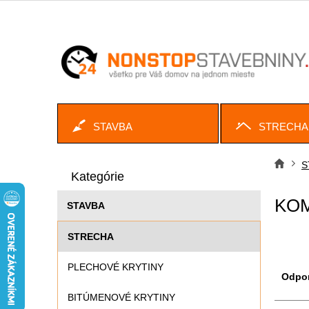
Prejsť
na
obsah
STAVBA
STRECHA
B
Preskočiť
o
S
Dom
kategórie
Kategórie
č
n
KO
STAVBA
ý
p
STRECHA
a
n
R
PLECHOVÉ KRYTINY
e
a
Odpo
l
d
BITÚMENOVÉ KRYTINY
e