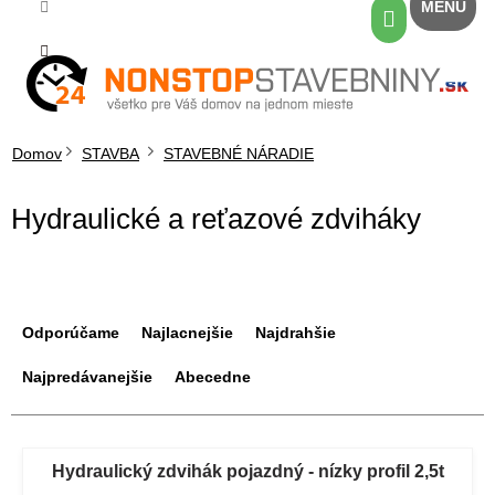
Prejsť
Nákupný
na
košík
obsah
Domov
STAVBA
STAVEBNÉ NÁRADIE
Hydraulické a reťazové zdviháky
R
a
Odporúčame
Najlacnejšie
Najdrahšie
d
e
Najpredávanejšie
Abecedne
n
i
V
e
ý
Hydraulický zdvihák pojazdný - nízky profil 2,5t
p