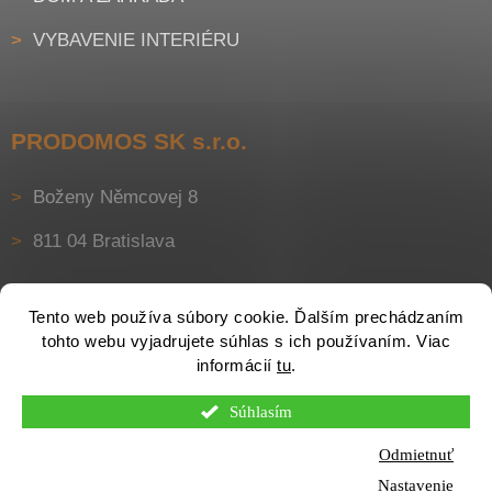
VYBAVENIE INTERIÉRU
PRODOMOS SK s.r.o.
Boženy Němcovej 8
811 04 Bratislava
Tento web používa súbory cookie. Ďalším prechádzaním
tohto webu vyjadrujete súhlas s ich používaním. Viac
informácií
tu
.
Súhlasím
Vytvoril Shoptet
Odmietnuť
Nastavenie
Copyright 2026
Nonstopstavebniny.sk
. Všetky práva vyhradené.