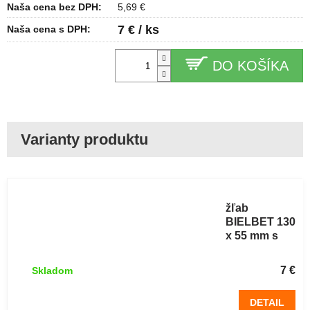
Naša cena bez DPH:
5,69 €
7 € / ks
Naša cena s DPH:
DO KOŠÍKA
Koncovka
pre plastový
žľab
BIELBET 130
x 55 mm s
odtokom
DN75
7 €
Skladom
DETAIL