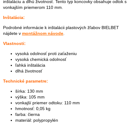
inštaláciu a dlhú životnosť. Tento typ koncovky obsahuje odtok s
vonkajším priemerom 110 mm.
Inštalácia:
Podrobné informácie k inštalácii plastových žľabov BIELBET
nájdete v
montážnom návode
.
Vlastnosti:
vysoká odolnosť proti zaťaženiu
vysoká chemická odolnosť
ľahká inštalácia
dlhá životnosť
Technické parametre:
šírka: 130 mm
výška: 105 mm
vonkajší priemer odtoku: 110 mm
hmotnosť: 0,05 kg
farba: čierna
materiál: polypropylén