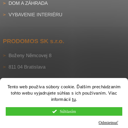
DOM A ZÁHRADA
VYBAVENIE INTERIÉRU
PRODOMOS SK s.r.o.
Boženy Němcovej 8
811 04 Bratislava
Tento web používa súbory cookie. Ďalším prechádzaním
tohto webu vyjadrujete súhlas s ich používaním. Viac
informácií
tu
.
Súhlasím
Vytvoril Shoptet
Odmietnuť