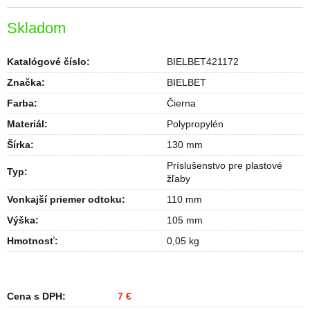
Skladom
Katalógové číslo:
BIELBET421172
Značka:
BIELBET
Farba
:
Čierna
Materiál
:
Polypropylén
Šírka
:
130 mm
Príslušenstvo pre plastové
Typ
:
žľaby
Vonkajší priemer odtoku
:
110 mm
Výška
:
105 mm
Hmotnosť
:
0,05 kg
Cena s DPH:
7 €