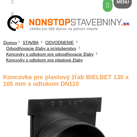
Prejsť
Nákupný
na
košík
obsah
Domov
STAVBA
ODVODNENIE
Odvodňovacie žľaby a príslušenstvo
Koncovky s odtokom pre odvodňovacie žľaby
Koncovky s odtokom pre plastové žľaby
Koncovka pre plastový žľab BIELBET 130 x
105 mm s odtokom DN110