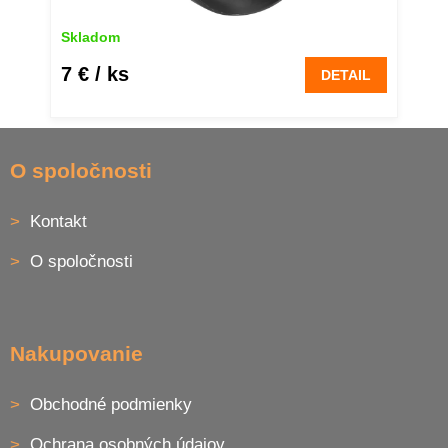
Skladom
7 €
/ ks
DETAIL
Z
á
O spoločnosti
p
ä
Kontakt
t
i
O spoločnosti
e
Nakupovanie
Obchodné podmienky
Ochrana osobných údajov