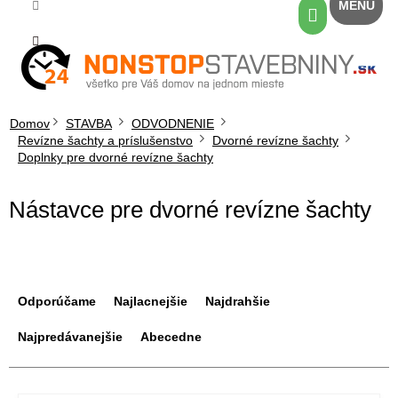
Prejsť
Nákupný
na
košík
obsah
Domov
STAVBA
ODVODNENIE
Revízne šachty a príslušenstvo
Dvorné revízne šachty
Doplnky pre dvorné revízne šachty
Nástavce pre dvorné revízne šachty
R
a
Odporúčame
Najlacnejšie
Najdrahšie
d
e
Najpredávanejšie
Abecedne
n
i
V
e