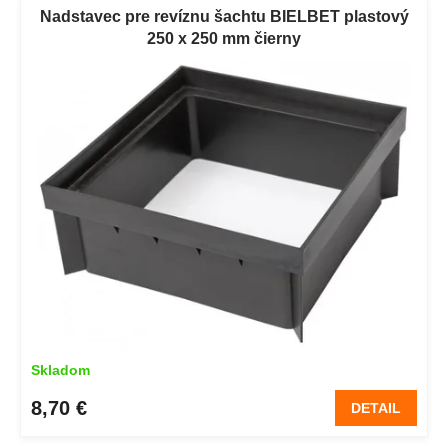
ý
Nadstavec pre revíznu šachtu BIELBET plastový
p
p
250 x 250 mm čierny
r
i
o
s
d
p
u
r
k
o
t
d
o
u
v
k
t
o
v
Skladom
8,70 €
DETAIL