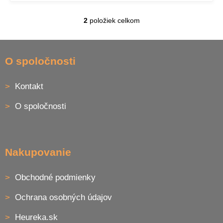
2
položiek celkom
O
v
l
Z
á
á
O spoločnosti
d
p
a
ä
c
Kontakt
t
i
i
e
O spoločnosti
p
e
r
v
k
y
Nakupovanie
v
ý
p
Obchodné podmienky
i
s
Ochrana osobných údajov
u
Heureka.sk