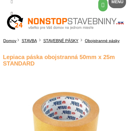
Prejsť
Nákupný
na
košík
obsah
Domov
STAVBA
STAVEBNÉ PÁSKY
Obojstranné pásky
Lepiaca páska obojstranná 50mm x 25m
STANDARD