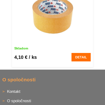
Skladom
4,10 €
/ ks
DETAIL
Z
á
O spoločnosti
p
ä
Kontakt
t
i
O spoločnosti
e