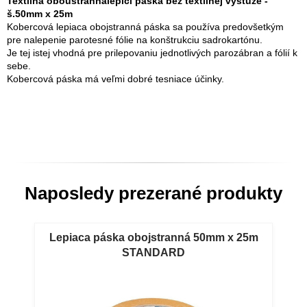
Textilná oboustrannálepící páska bez textilnej výstuže -
š.50mm x 25m
Kobercová lepiaca obojstranná páska sa používa predovšetkým
pre nalepenie parotesné fólie na konštrukciu sadrokartónu.
Je tej istej vhodná pre prilepovaniu jednotlivých parozábran a fólií k
sebe.
Kobercová páska má veľmi dobré tesniace účinky.
Naposledy prezerané produkty
Lepiaca páska obojstranná 50mm x 25m
STANDARD