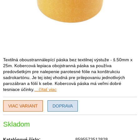
Textilná oboustrannálepící páska bez textilnej výstuže - š.50mm x
25m. Kobercová lepiaca obojstranná páska sa používa
predovšetkým pre nalepenie parotesné fólie na konštrukciu
sadrokartónu. Je tej istej vhodná pre prilepovaniu jednotlivých
parozábran a fólií k sebe. Kobercová páska má veľmi dobré
tesniace účinky.
…čítať viac
VIAC VARIANT
DOPRAVA
Skladom
Katalógové číslo:
8595573512828