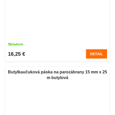
Skladom
16,25 €
DETAIL
Butylkaučuková páska na parozábrany 15 mm x 25
m butylová