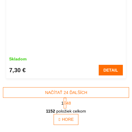
Skladom
7,30 €
DETAIL
NAČÍTAŤ 24 ĎALŠÍCH
S
1
48
t
O
r
1152
položiek celkom
v
á
l
HORE
n
á
k
o
d