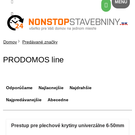
Prejsť
Nákupný
na
košík
obsah
Domov
Predávané značky
PRODOMOS line
R
a
Odporúčame
Najlacnejšie
Najdrahšie
d
e
Najpredávanejšie
Abecedne
n
i
V
e
ý
Prestup pre plechové krytiny univerzálne 6-50mm
p
p
r