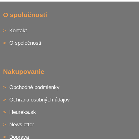
v
Z
a
a
c
á
O spoločnosti
n
i
p
i
e
ä
e
p
Kontakt
t
r
i
v
O spoločnosti
e
k
y
v
ý
p
Nakupovanie
i
s
u
Obchodné podmienky
Ochrana osobných údajov
Heureka.sk
Newsletter
Doprava