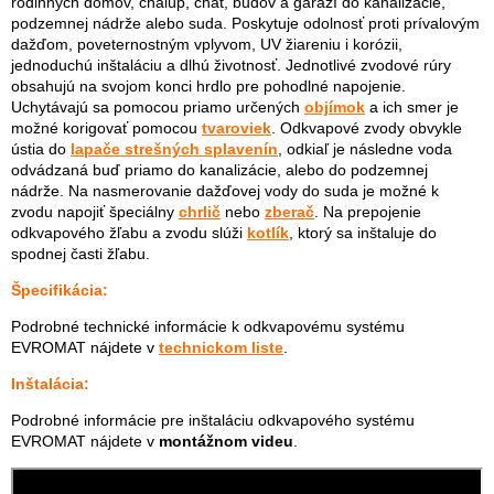
rodinných domov, chalúp, chát, budov a garáží do kanalizácie,
podzemnej nádrže alebo suda. Poskytuje odolnosť proti prívalovým
dažďom, poveternostným vplyvom, UV žiareniu i korózii,
jednoduchú inštaláciu a dlhú životnosť. Jednotlivé zvodové rúry
obsahujú na svojom konci hrdlo pre pohodlné napojenie.
Uchytávajú sa pomocou priamo určených
objímok
a ich smer je
možné korigovať pomocou
tvaroviek
. Odkvapové zvody obvykle
ústia do
lapače strešných splavenín
, odkiaľ je následne voda
odvádzaná buď priamo do kanalizácie, alebo do podzemnej
nádrže. Na nasmerovanie dažďovej vody do suda je možné k
zvodu napojiť špeciálny
chrlič
nebo
zberač
. Na prepojenie
odkvapového žľabu a zvodu slúži
kotlík
, ktorý sa inštaluje do
spodnej časti žľabu.
Špecifikácia:
Podrobné technické informácie k odkvapovému systému
EVROMAT nájdete v
technickom liste
.
Inštalácia:
Podrobné informácie pre inštaláciu odkvapového systému
EVROMAT nájdete v
montážnom videu
.