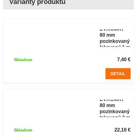
Odkvapový
zvod
EVROMAT
80 mm
pozinkovaný
lakovaný 1 m
RAL 8017
hnedý
7,40 €
Skladom
DETAIL
Odkvapový
zvod
EVROMAT
80 mm
pozinkovaný
lakovaný 3 m
RAL 8017
hnedý
22,10 €
Skladom