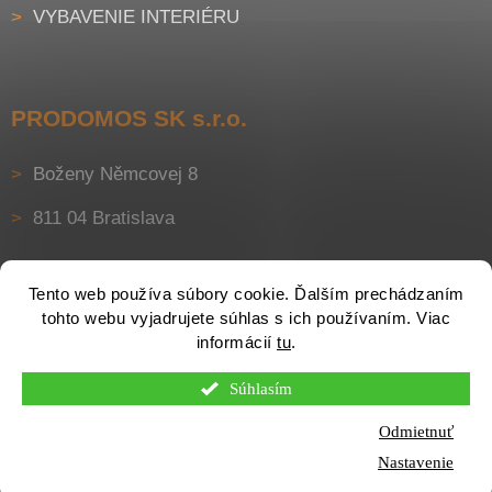
VYBAVENIE INTERIÉRU
PRODOMOS SK s.r.o.
Boženy Němcovej 8
811 04 Bratislava
Tento web používa súbory cookie. Ďalším prechádzaním
tohto webu vyjadrujete súhlas s ich používaním. Viac
informácií
tu
.
Súhlasím
Vytvoril Shoptet
Odmietnuť
Nastavenie
Copyright 2026
Nonstopstavebniny.sk
. Všetky práva vyhradené.