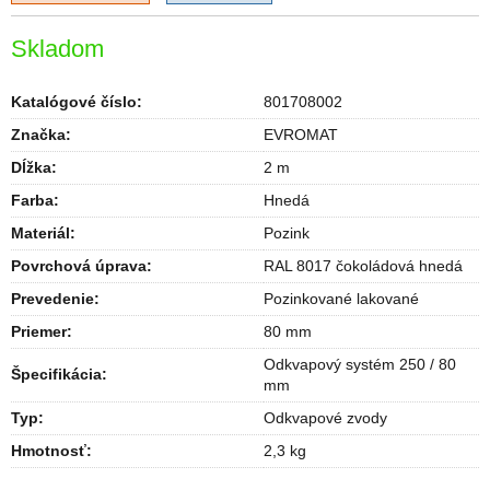
Skladom
Katalógové číslo:
801708002
Značka:
EVROMAT
Dĺžka
:
2 m
Farba
:
Hnedá
Materiál
:
Pozink
Povrchová úprava
:
RAL 8017 čokoládová hnedá
Prevedenie
:
Pozinkované lakované
Priemer
:
80 mm
Odkvapový systém 250 / 80
Špecifikácia
:
mm
Typ
:
Odkvapové zvody
Hmotnosť
:
2,3 kg