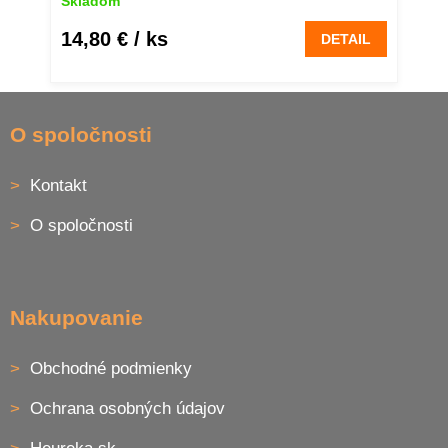
Skladom
14,80 €
/ ks
DETAIL
Z
á
O spoločnosti
p
ä
Kontakt
t
i
O spoločnosti
e
Nakupovanie
Obchodné podmienky
Ochrana osobných údajov