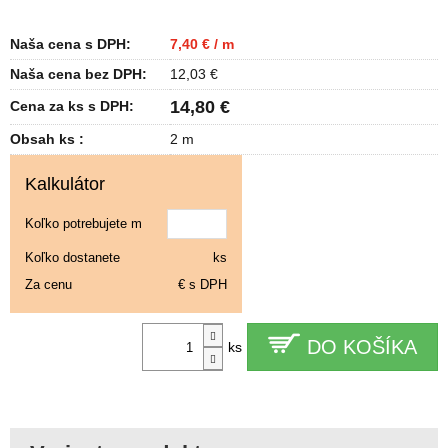
Naša cena s DPH:
7,40 € / m
Naša cena bez DPH:
12,03 €
14,80 €
Cena za ks s DPH:
Obsah ks :
2 m
Kalkulátor
Koľko potrebujete m
Koľko dostanete
ks
Za cenu
€ s DPH
DO KOŠÍKA
ks