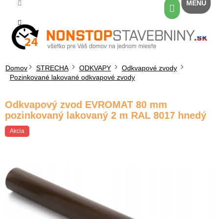
Prejsť
Nákupný
na
košík
obsah
Domov
STRECHA
ODKVAPY
Odkvapové zvody
Pozinkované lakované odkvapové zvody
Odkvapový zvod EVROMAT 80 mm
pozinkovaný lakovaný 2 m RAL 8017 hnedý
Akcia