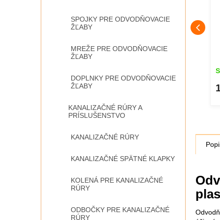
SPOJKY PRE ODVODŇOVACIE
ŽĽABY
MREŽE PRE ODVODŇOVACIE
ŽĽABY
Skladom
S
DOPLNKY PRE ODVODŇOVACIE
ŽĽABY
26,20 €
DETAIL
DETAIL
KANALIZAČNÉ RÚRY A
PRÍSLUŠENSTVO
KANALIZAČNÉ RÚRY
Popi
KANALIZAČNÉ SPÄTNÉ KLAPKY
Odv
KOLENÁ PRE KANALIZAČNÉ
RÚRY
pla
ODBOČKY PRE KANALIZAČNÉ
Odvodňo
RÚRY