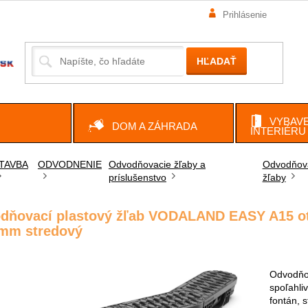
Prihlásenie
HĽADAŤ
VYBAVE
DOM A ZÁHRADA
INTERIÉRU
TAVBA
ODVODNENIE
Odvodňovacie žľaby a
Odvodňov
príslušenstvo
žľaby
ov
dňovací plastový žľab VODALAND EASY A15 oto
 mm stredový
Odvodňo
spoľahli
fontán, s