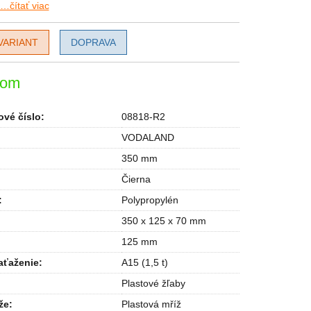
…čítať viac
VARIANT
DOPRAVA
dom
vé číslo:
08818-R2
VODALAND
350 mm
Čierna
:
Polypropylén
350 x 125 x 70 mm
125 mm
aťaženie
:
A15 (1,5 t)
Plastové žľaby
že
:
Plastová mříž