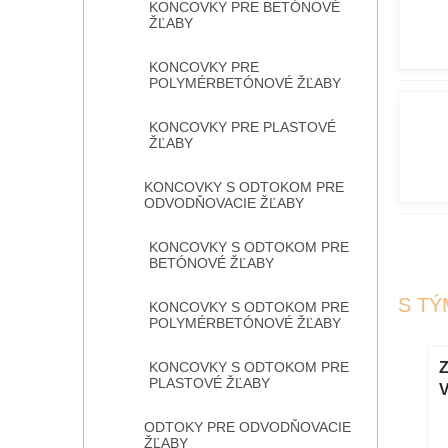
KONCOVKY PRE BETÓNOVÉ
ŽĽABY
KONCOVKY PRE
POLYMÉRBETÓNOVÉ ŽĽABY
KONCOVKY PRE PLASTOVÉ
ŽĽABY
KONCOVKY S ODTOKOM PRE
ODVODŇOVACIE ŽĽABY
KONCOVKY S ODTOKOM PRE
BETÓNOVÉ ŽĽABY
S TÝ
KONCOVKY S ODTOKOM PRE
POLYMÉRBETÓNOVÉ ŽĽABY
KONCOVKY S ODTOKOM PRE
úra KG SN4
Kanalizačná rúra KG SN4
Z
PLASTOVÉ ŽĽABY
vá 3000 mm
DN110 plastová 5000 mm
p
ODTOKY PRE ODVODŇOVACIE
x
ŽĽABY