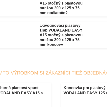
A15 otočný s plastovou
mrežou 300 x 125 x 75
mm počiatočný
Odvodňovací plastový
žľab VODALAND EASY
A15 otočný s plastovou
mrežou 300 x 125 x 75
mm koncový
MTO VÝROBKOM SI ZÁKAZNÍCI TIEŽ OBJEDNÁ
berná plastová vpust
Koncovka pre plastový 
VODALAND EASY A15 s
VODALAND EASY 125 x
lastovou mrežou 500 x 125
mm
 250 mm