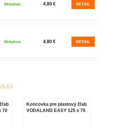
4,80 €
Skladom
DETAIL
4,80 €
Skladom
DETAIL
VAJÚ:
žľab
Koncovka pre plastový žľab
Spodný od
 70
VODALAND EASY 125 x 70
žľab VOD
mm s odtokom DN110
x 70 mm 