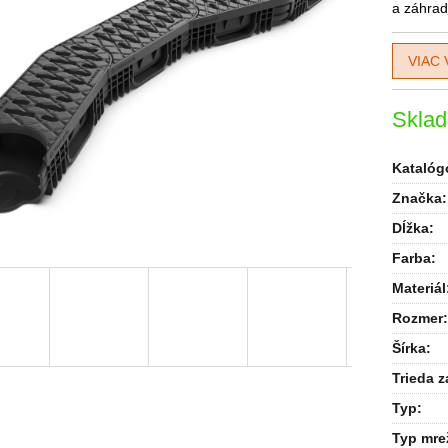
a záhrad
VIAC 
Skla
Katalógo
Značka:
Dĺžka
:
Farba
:
Materiál
Rozmer
:
Šírka
:
Trieda z
Typ
:
Typ mre