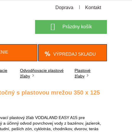
Doprava
Kontakt
Nákupný
Prázdny košík
košík
NIE
VÝPREDAJ SKLADU
acie
Odvodňovacie plastové
Plastové
žľaby
žľaby
čný s plastovou mrežou 350 x 125
vací plastový žľab VODALAND EASY A15 pre
vý a účinný odvod povrchovej vody z bazénov, jazierok,
tudní, peších zón, cyklotrás, chodníkov, dvorov, terás