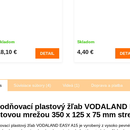
kladom
Skladom
18,10 €
4,40 €
DETAIL
DETA
s
Súvisiace súbory (4)
Videá (1)
Doprava a platba
odňovací plastový žľab VODALAND 
stovou mrežou 350 x 125 x 75 mm str
vací plastový žľab VODALAND EASY A15 je vyrobený z vysoko pevného 