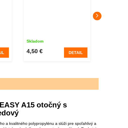
Skladom
Skladom
4,50 €
4,50 €
IL
DETAIL
EASY A15 otočný s
edový
a kvalitného polypropylénu a slúži pre spoľahlivý a