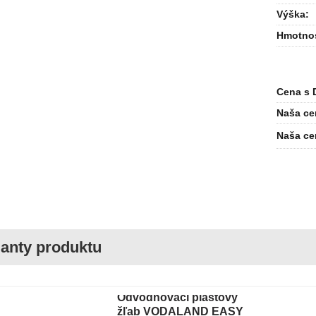
Výška
:
Hmotno
Cena s 
Naša ce
Naša ce
Odvodňovací plastový
žľab VODALAND EASY