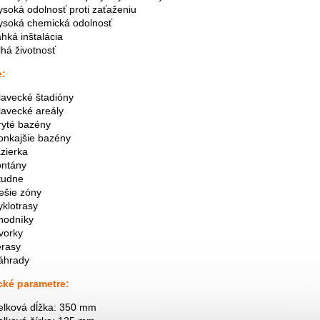
ysoká odolnosť proti zaťaženiu
ysoká chemická odolnosť
ahká inštalácia
lhá životnosť
e:
lavecké štadióny
lavecké areály
ryté bazény
onkajšie bazény
azierka
ontány
tudne
ešie zóny
yklotrasy
hodníky
vorky
erasy
áhrady
cké parametre:
elková dĺžka: 350 mm