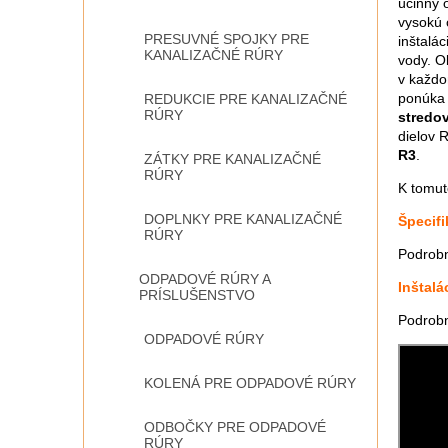
účinný 
vysokú 
PRESUVNÉ SPOJKY PRE
inštalá
KANALIZAČNÉ RÚRY
vody. O
v každo
ponúka 
REDUKCIE PRE KANALIZAČNÉ
RÚRY
stredo
dielov 
R3
.
ZÁTKY PRE KANALIZAČNÉ
RÚRY
K tomut
DOPLNKY PRE KANALIZAČNÉ
Špecifi
RÚRY
Podrobn
ODPADOVÉ RÚRY A
Inštalá
PRÍSLUŠENSTVO
Podrobn
ODPADOVÉ RÚRY
KOLENÁ PRE ODPADOVÉ RÚRY
ODBOČKY PRE ODPADOVÉ
RÚRY