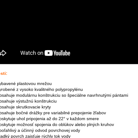
sti:
ybavené plastovou mrežou
yrobené z vysoko kvalitného polypropylénu
bsahuje modulárnu konštrukciu so špeciálne navrhnutými pántami
bsahuje výstužnú konštrukciu
bsahuje skrutkovacie kryty
bsahuje bočné drážky pre variabilné prepojenie žľabov
oskytuje uhol pripojenia až do 22° v každom smere
oskytuje možnosť spojenia do oblúkov alebo plných kruhov
poľahlivý a účinný odvod povrchovej vody
ladký povrch zaisťuje rýchly tok vody