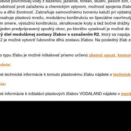
odvod povrchovej vody z bazénov, jazierok, fontán, studní, peších zón, 
odolnosť proti zaťaženiu a chemickým vplyvom, možnosť spojenia žľab
ciu a dlhú životnosť. Zabraňuje samovoľnému tvoreniu kaluží pri výdatn
bsahuje plastovú mrežu, modulárnu konštrukciu so špeciálne navrhnutý
m smere, výstužnú konštrukciu, skrutkovacie kryty a tiež bočné drážky p
jeden predpripravený spodný otvor, po ktorého vyseknutí je možné do 
vý diel modulárnej zostavy žľabov s označením R2
, ktorý sa napáj
R2 je možné vytvoriť ľubovoľne dlhú zostavu žľabov. Na posledný žľab
o typu žľabu je možné inštalovať priamo určenú
zbernú vpust
,
konco
kácia:
é technické informácie k tomuto plastovému žľabu nájdete v
technick
cia:
é informácie k inštalácii plastových žľabov VODALAND nájdete v
mont