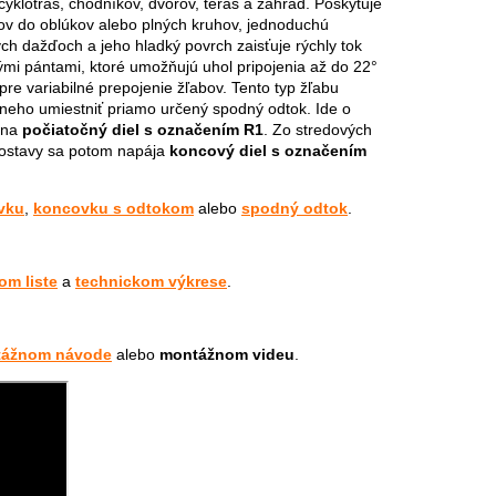
cyklotrás, chodníkov, dvorov, terás a záhrad. Poskytuje
ov do oblúkov alebo plných kruhov, jednoduchú
ých dažďoch a jeho hladký povrch zaisťuje rýchly tok
mi pántami, ktoré umožňujú uhol pripojenia až do 22°
re variabilné prepojenie žľabov. Tento typ žľabu
neho umiestniť priamo určený spodný odtok. Ide o
a na
počiatočný diel s označením R1
. Zo stredových
 zostavy sa potom napája
koncový diel s označením
vku
,
koncovku s odtokom
alebo
spodný odtok
.
om liste
a
technickom výkrese
.
ážnom návode
alebo
montážnom videu
.