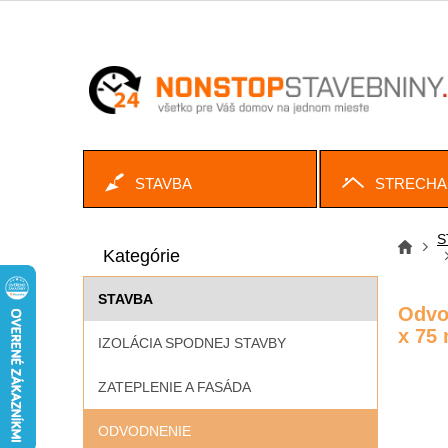
Prejsť
na
obsah
STAVBA
STRECHA
B
Preskočiť
o
S
kategórie
Kategórie
č
Dom
n
STAVBA
ý
Odvo
p
x 75
IZOLÁCIA SPODNEJ STAVBY
a
n
ZATEPLENIE A FASÁDA
e
l
ODVODNENIE