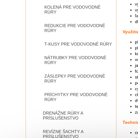
v
KOLENÁ PRE VODOVODNÉ
v
RÚRY
ľ
d
REDUKCIE PRE VODOVODNÉ
RÚRY
Využiti
p
T-KUSY PRE VODOVODNÉ RÚRY
p
k
NÁTRUBKY PRE VODOVODNÉ
v
RÚRY
j
f
ZÁSLEPKY PRE VODOVODNÉ
s
RÚRY
p
c
c
PRÍCHYTKY PRE VODOVODNÉ
RÚRY
d
t
z
DRENÁŽNE RÚRY A
PRÍSLUŠENSTVO
Techni
REVÍZNE ŠACHTY A
c
PRÍSLUŠENSTVO