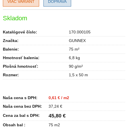
VIAC VARIANT
DOPRAVA
Skladom
Katalógové číslo:
170.000105
Značka:
GUNNEX
Balenie
:
75 m²
Hmotnosť balenia
:
6,8 kg
Plošná hmotnosť
:
90 g/m²
Rozmer
:
1,5 x 50 m
Naša cena s DPH:
0,61 € / m2
Naša cena bez DPH:
37,24 €
45,80 €
Cena za bal s DPH:
Obsah bal :
75 m2