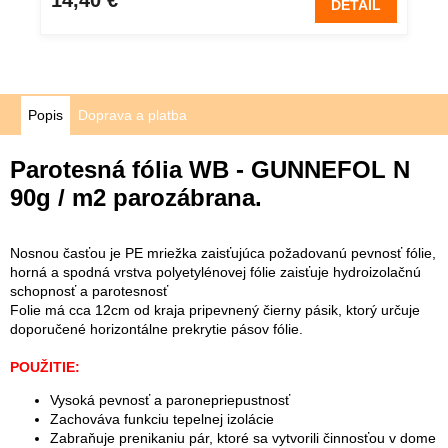
DETAIL
Popis
Doprava a platba
Parotesná fólia WB - GUNNEFOL N
90g / m2
parozábrana.
Nosnou časťou je PE mriežka zaisťujúca požadovanú pevnosť fólie,
horná a spodná vrstva polyetylénovej fólie zaisťuje hydroizolačnú
schopnosť a parotesnosť
Folie má cca 12cm od kraja pripevnený čierny pásik, ktorý určuje
doporučené horizontálne prekrytie pásov fólie.
POUŽITIE:
Vysoká pevnosť a paronepriepustnosť
Zachováva funkciu tepelnej izolácie
Zabraňuje prenikaniu pár, ktoré sa vytvorili činnosťou v dome