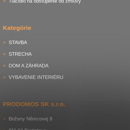
Tlačidlo na odstúpenie od zmluvy
Kategórie
STAVBA
STRECHA
DOM A ZÁHRADA
VYBAVENIE INTERIÉRU
PRODOMOS SK s.r.o.
Boženy Němcovej 8