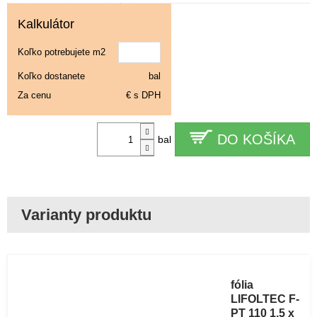
Kalkulátor
Koľko potrebujete m2
Koľko dostanete
bal
Za cenu
€ s DPH
DO KOŠÍKA
bal
Parotesná
fólia
LIFOLTEC F-
PT 110 1,5 x