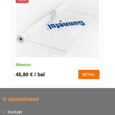
Skladom
45,80 €
/ bal
DETAIL
Z
á
O spoločnosti
p
ä
Kontakt
t