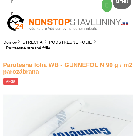
Prejsť
Nákupný
na
košík
obsah
Domov
STRECHA
PODSTREŠNÉ FÓLIE
Parotesné strešné fólie
Parotesná fólia WB - GUNNEFOL N 90 g / m2
parozábrana
Akcia