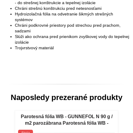
- do strešnej konštrukcie a tepelnej izolácie
Chráni strešnú konštrukciu pred netesnosťami
Hydroizolačná fólia na odvetranie šikmých strešných
systémov
Chráni podkrovné priestory pod strechou pred prachom,
sadzami
Slúži ako ochrana pred prienikom zvyškovej vody do tepelnej
izolácie
Trojvrstvový materiál
Naposledy prezerané produkty
Parotesná fólia WB - GUNNEFOL N 90 g /
m2 parozábrana Parotesná fólia WB -
GUNNEFOL N 90g / m2 parozábrana.
Akcia