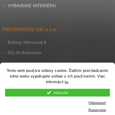
VYBAVENIE INTERIÉRU
PRODOMOS SK s.r.o.
Boženy Němcovej 8
811 04 Bratislava
Tento web používa súbory cookie. Ďalším prechádzaním
tohto webu vyjadrujete súhlas s ich používaním. Viac
informácií
tu
.
Súhlasím
Vytvoril Shoptet
Odmietnuť
Nastavenie
Copyright 2026
Nonstopstavebniny.sk
. Všetky práva vyhradené.