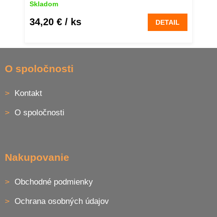
Skladom
34,20 €
/ ks
DETAIL
Z
á
O spoločnosti
p
ä
Kontakt
t
i
O spoločnosti
e
Nakupovanie
Obchodné podmienky
Ochrana osobných údajov