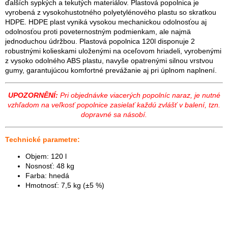
ďalších sypkých a tekutých materiálov. Plastová popolnica je
vyrobená z vysokohustotného polyetylénového plastu so skratkou
HDPE. HDPE plast vyniká vysokou mechanickou odolnosťou aj
odolnosťou proti poveternostným podmienkam, ale najmä
jednoduchou údržbou. Plastová popolnica 120l disponuje 2
robustnými kolieskami uloženými na oceľovom hriadeli, vyrobenými
z vysoko odolného ABS plastu, navyše opatrenými silnou vrstvou
gumy, garantujúcou komfortné prevážanie aj pri úplnom naplnení.
UPOZORNĚNÍ:
Pri objednávke viacerých popolníc naraz, je nutné
vzhľadom na veľkosť popolnice zasielať každú zvlášť v balení, tzn.
dopravné sa násobí.
Technické parametre:
Objem: 120 l
Nosnosť: 48 kg
Farba: hnedá
Hmotnosť: 7,5 kg (±5 %)