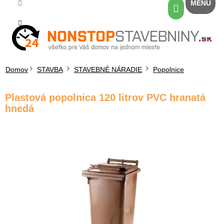
Prejsť
Nákupný
na
košík
obsah
Domov
STAVBA
STAVEBNÉ NÁRADIE
Popolnice
Plastová popolnica 120 litrov PVC hranatá
hnedá