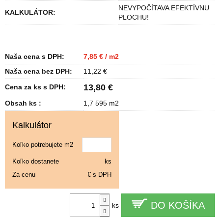
NEVYPOČÍTAVA EFEKTÍVNU
KALKULÁTOR
:
PLOCHU!
Naša cena s DPH:
7,85 € / m2
Naša cena bez DPH:
11,22 €
13,80 €
Cena za ks s DPH:
Obsah ks :
1,7 595 m2
Kalkulátor
Koľko potrebujete m2
Koľko dostanete
ks
Za cenu
€ s DPH
DO KOŠÍKA
ks