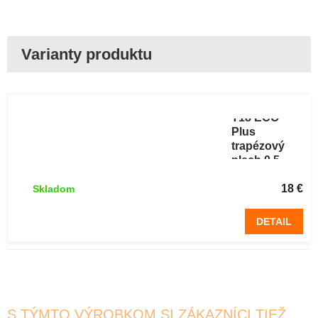
Plechová
krytina BP2
T18 ECO
Plus
trapézový
plech 0,5
ALUZINOK 2
m
18 €
Skladom
DETAIL
S TÝMTO VÝROBKOM SI ZÁKAZNÍCI TIEŽ