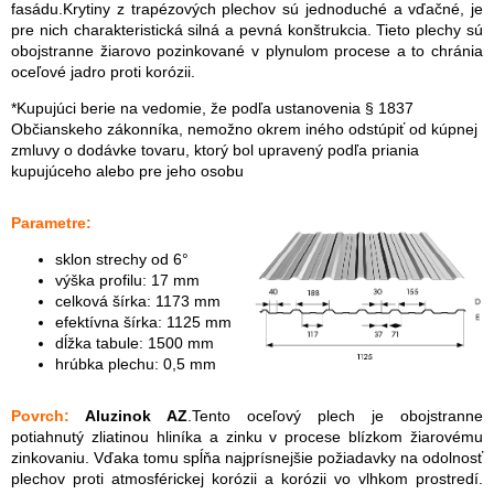
fasádu.Krytiny z trapézových plechov sú jednoduché a vďačné, je
pre nich charakteristická silná a pevná konštrukcia. Tieto plechy sú
obojstranne žiarovo pozinkované v plynulom procese a to chránia
oceľové jadro proti korózii.
*Kupujúci berie na vedomie, že podľa ustanovenia § 1837
Občianskeho zákonníka, nemožno okrem iného odstúpiť od kúpnej
zmluvy o dodávke tovaru, ktorý bol upravený podľa priania
kupujúceho alebo pre jeho osobu
Parametre:
sklon strechy od 6°
výška profilu: 17 mm
celková šírka: 1173 mm
efektívna šírka: 1125 mm
dĺžka tabule: 1500 mm
hrúbka plechu: 0,5 mm
Povrch:
Aluzinok AZ
.Tento oceľový plech je obojstranne
potiahnutý zliatinou hliníka a zinku v procese blízkom žiarovému
zinkovaniu. Vďaka tomu spĺňa najprísnejšie požiadavky na odolnosť
plechov proti atmosférickej korózii a korózii vo vlhkom prostredí.