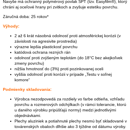
Navyše má ochranný polymérový povlak SPT (tzv. Easyfilm®), ktorý
chráni aj oceľové hrany pri zvitkoch a zvyšuje estetiku povrchu.
Záručná doba: 25 rokov*
Výhody:
2 až 6 krát násobná odolnosť proti atmosférickej korózii (v
závislosti na agresivite prostredia)
výrazne lepšia plastickosť povrchu
katódová ochrana rezných rán
odolnosť proti zvýšeným teplotám (do 18°C ​​bez akejkoľvek
zmeny povrchu)
nižšia hmotnosť do (3%) proti pozinkovanej oceli
vyššia odolnosť proti korózii v prípade „Testu v soľnej
komore“
Podmienky skladovania:
Výrobca nezodpovedá za rozdiely vo farbe odtieňa, vzhľadu
povrchu a rozmerových odchýlkach (v rámci tolerancie, ktorú
u daného výrobku pripúšťajú normy) medzi jednotlivými
objednávkami.
Plechy aluziniek a potiahnuté plechy nesmú byť skladované v
továrenských obaloch dlhšie ako 3 týždne od dátumu výroby.