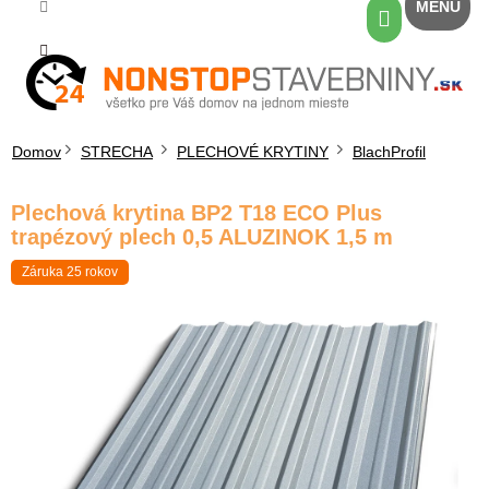
Prejsť
Nákupný
na
košík
obsah
Domov
STRECHA
PLECHOVÉ KRYTINY
BlachProfil
Plechová krytina BP2 T18 ECO Plus
trapézový plech 0,5 ALUZINOK 1,5 m
Záruka 25 rokov