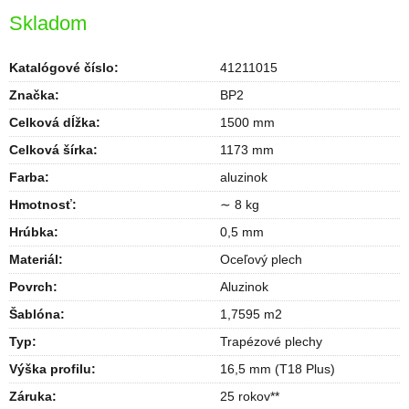
Skladom
Katalógové číslo:
41211015
Značka:
BP2
Celková dĺžka
:
1500 mm
Celková šírka
:
1173 mm
Farba
:
aluzinok
Hmotnosť
:
∼ 8 kg
Hrúbka
:
0,5 mm
Materiál
:
Oceľový plech
Povrch
:
Aluzinok
Šablóna
:
1,7595 m2
Typ
:
Trapézové plechy
Výška profilu
:
16,5 mm (T18 Plus)
Záruka
:
25 rokov**