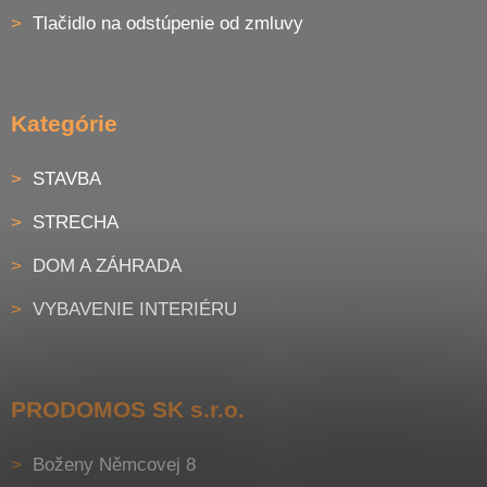
Tlačidlo na odstúpenie od zmluvy
Kategórie
STAVBA
STRECHA
DOM A ZÁHRADA
VYBAVENIE INTERIÉRU
PRODOMOS SK s.r.o.
Boženy Němcovej 8