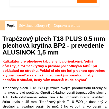
Popis
Súvisiace súbory (4)
Doprava a platba
Trapézový plech T18 PLUS 0,5 mm
plechová krytina BP2 - prevedenie
ALUSINOK 1,5 mm
Kalkulátor pre plechové tabule je iba orientačný. Veľmi
dôležitý je rozmer krytiny a preklad jednotlivých tabúľ pri
pokladaní na strechu. Pokiaľ si nie ste istí presnou spotrebou
krytiny, poraďte sa s naším technickým poradcom, aby
nedošlo k situácii, kedy Vám materiál bude chýbať.
Trapézový plech T-18 ECO je vďaka svojim parametrom určený aj
na investorské použitie. Oproti základnej verzii trapézového plechu
T-18 bola odstránená jedna vlna a to umožnilo zväčšiť efektívnu
šírku krytia o 45 mm. Trapézový plech T-18 ECO je dostupný v
strešnej a fasádnej verzii. Je možné ho vyrobiť aj vo verzii na