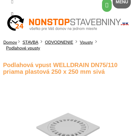
Prejsť
Nákupný
na
košík
obsah
Domov
STAVBA
ODVODNENIE
Vpusty
Podlahové vpusty
Podlahová vpust WELLDRAIN DN75/110
priama plastová 250 x 250 mm sivá