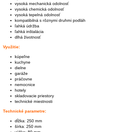
vysoká mechanická odolnosť
vysoká chemická odolnosť
vysoká tepelná odolnosť
kompatibilná s rôznymi druhmi podláh
ľahká údržba
ľahká inštalácia
dlhá životnosť
Využitie:
kúpeľne
kuchyne
dielne
garáže
práčovne
nemocnice
hotely
skladovacie priestory
technické miestnosti
Technické parametre:
dĺžka: 250 mm
šírka: 250 mm
výška: 80 mm