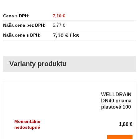
Cena s DPH:
7,10 €
Naša cena bez DPH:
5,77 €
7,10 € / ks
Naša cena s DPH:
Podlahová
vpust
WELLDRAIN
DN40 priama
plastová 100
x 100 mm
sivá
Momentálne
1,80 €
nedostupné