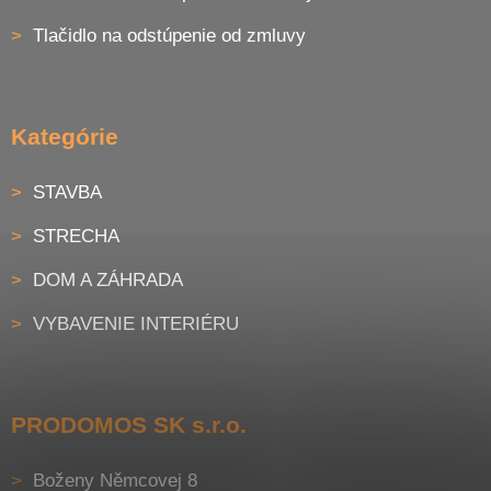
Tlačidlo na odstúpenie od zmluvy
Kategórie
STAVBA
STRECHA
DOM A ZÁHRADA
VYBAVENIE INTERIÉRU
PRODOMOS SK s.r.o.
Boženy Němcovej 8