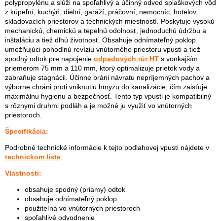
polypropylénu a slúži na spoľahlivý a účinný odvod splaškových vôd
z kúpeľní, kuchýň, dielní, garáží, práčovní, nemocníc, hotelov,
skladovacích priestorov a technických miestností. Poskytuje vysokú
mechanickú, chemickú a tepelnú odolnosť, jednoduchú údržbu a
inštaláciu a tiež dlhú životnosť. Obsahuje odnímateľný poklop
umožňujúci pohodlnú revíziu vnútorného priestoru vpusti a tiež
spodný odtok pre napojenie
odpadových rúr HT
s vonkajším
priemerom 75 mm a 110 mm, ktorý optimalizuje prietok vody a
zabraňuje stagnácii. Účinne bráni návratu nepríjemných pachov a
výborne chráni proti vniknutiu hmyzu do kanalizácie, čím zaisťuje
maximálnu hygienu a bezpečnosť. Tento typ vpusti je kompatibilný
s rôznymi druhmi podláh a je možné ju využiť vo vnútorných
priestoroch.
Špecifikácia:
Podrobné technické informácie k tejto podlahovej vpusti nájdete v
technickom liste
.
Vlastnosti:
obsahuje spodný (priamy) odtok
obsahuje odnímateľný poklop
použiteľná vo vnútorných priestoroch
spoľahlivé odvodnenie