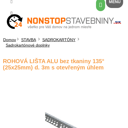
Prejsť
Nákupný
na
košík
obsah
Domov
STAVBA
SADROKARTÓNY
Sadrokartónové doplnky
ROHOVÁ LIŠTA ALU bez tkaniny 135°
(25x25mm) d. 3m s otevřeným úhlem