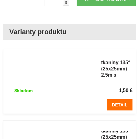
Rohová lišta
ALU bez
tkaniny 135°
(25x25mm)
2,5m s
otvoreným
uhlom
1,50 €
Skladom
DETAIL
Rohová lišta
ALU bez
tkaniny 135°
(25x25mm)