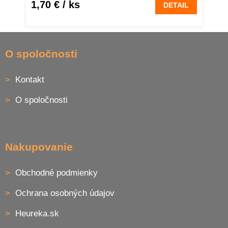
1,70 €
/ ks
DETAIL
Z
á
O spoločnosti
p
ä
Kontakt
t
i
O spoločnosti
e
Nakupovanie
Obchodné podmienky
Ochrana osobných údajov
Heureka.sk