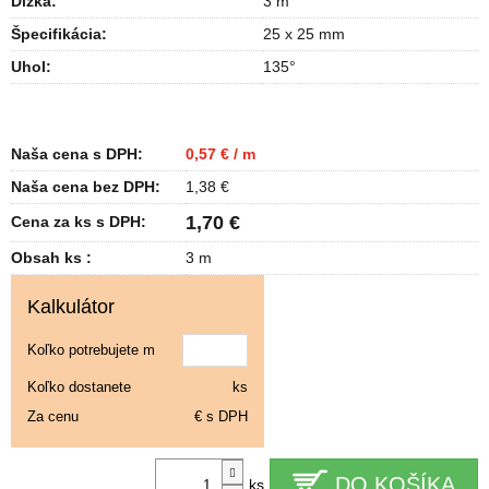
Dĺžka
:
3 m
Špecifikácia
:
25 x 25 mm
Uhol
:
135°
Naša cena s DPH:
0,57 € / m
Naša cena bez DPH:
1,38 €
1,70 €
Cena za ks s DPH:
Obsah ks :
3 m
Kalkulátor
Koľko potrebujete m
Koľko dostanete
ks
Za cenu
€ s DPH
DO KOŠÍKA
ks