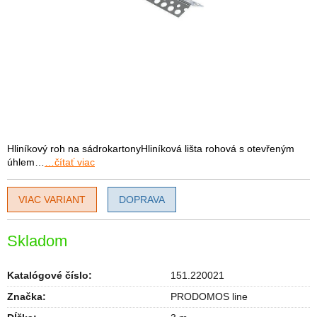
Hliníkový roh na sádrokartonyHliníková lišta rohová s otevřeným
úhlem…
…čítať viac
VIAC VARIANT
DOPRAVA
Skladom
Katalógové číslo:
151.220021
Značka:
PRODOMOS line