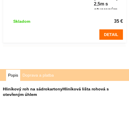
2,5m s
otvoreným
uhlom (25
ks)
35 €
Skladom
DETAIL
Popis
Doprava a platba
Hliníkový roh na sádrokartonyHliníková lišta rohová s
otevřeným úhlem