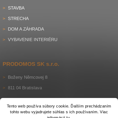
STAVBA
STRECHA
DOM A ZÁHRADA
VYBAVENIE INTERIÉRU
PRODOMOS SK s.r.o.
Boženy Němcovej 8
811 04 Bratislava
Tento web používa súbory cookie. Ďalším prechádzaním
tohto webu vyjadrujete súhlas s ich používaním. Viac
informácií
tu
.