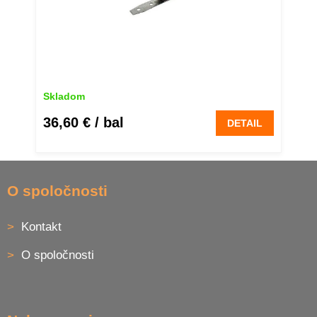
Skladom
36,60 €
/ bal
DETAIL
Z
á
O spoločnosti
p
ä
Kontakt
t
i
O spoločnosti
e