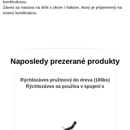
konštrukciou.
Záves sa nasúva na drôt s okom / hákom, ktorý je pripevnený na
nosnú konštrukciu.
Naposledy prezerané produkty
Rýchlozáves pružinový do dreva (100ks)
Rýchlozáves sa používa v spojení s
drôtom k upevneniu podhľadu z profilov
CD k nosnej konštrukcii stropu.