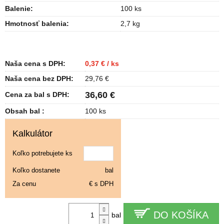
Balenie
:
100 ks
Hmotnosť balenia
:
2,7 kg
Naša cena s DPH:
0,37 € / ks
Naša cena bez DPH:
29,76 €
36,60 €
Cena za bal s DPH:
Obsah bal :
100 ks
Kalkulátor
Koľko potrebujete ks
Koľko dostanete
bal
Za cenu
€ s DPH
DO KOŠÍKA
bal