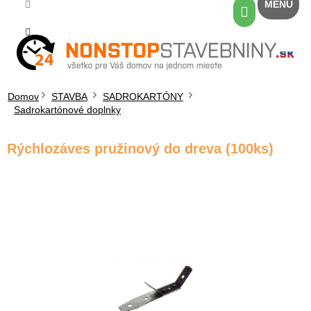
Prejsť
Nákupný
na
košík
obsah
Domov
STAVBA
SADROKARTÓNY
Sadrokartónové doplnky
Rýchlozáves pružinový do dreva (100ks)