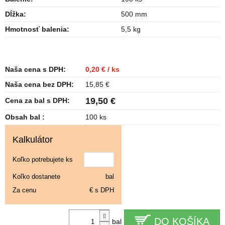
Dĺžka
:
500 mm
Hmotnosť balenia
:
5,5 kg
Naša cena s DPH:
0,20 € / ks
Naša cena bez DPH:
15,85 €
19,50 €
Cena za bal s DPH:
Obsah bal :
100 ks
Kalkulátor
Koľko potrebujete ks
Koľko dostanete
bal
Za cenu
€ s DPH
DO KOŠÍKA
bal