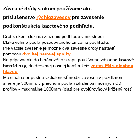
Závesné drôty s okom používame ako
príslušenstvo
rýchlozávesov
pre zavesenie
podkonštrukcia kazetového podhľadu.
Drôt s okom slúži na zníženie podhľadu v miestnosti.
Dĺžku volíme podľa požadovaného zníženia podhľadu.
Pre väčšie zvesenie je možné dva závesné drôty nastaviť
pomocou
dvojitej perovej spojky
.
Na pripevnenie do betónového stropu používame zásadne
kovové
hmoždinky
, do drevenej nosnej konštrukcie
vrutmi FN s plochou
hlavou
.
Maximálna prípustná vzdialenosť medzi závesmi v pozdĺžnom
smere je 900mm, v priečnom podľa vzdialenosti nosných CD
profilov - maximálne 1000mm (platí pre dvojúrovňový krížený rošt).