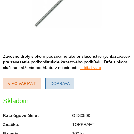
Závesné drôty s okom používame ako príslušenstvo rýchlozávesov
pre zavesenie podkonštrukcie kazetového podhľadu. Drôt s okom
slúži na zníženie podhľadu v miestnosti.
…čítať viac
VIAC VARIANT
DOPRAVA
Skladom
Katalógové číslo:
OES0500
Značka:
TOPKRAFT
Balenie
:
100 ks