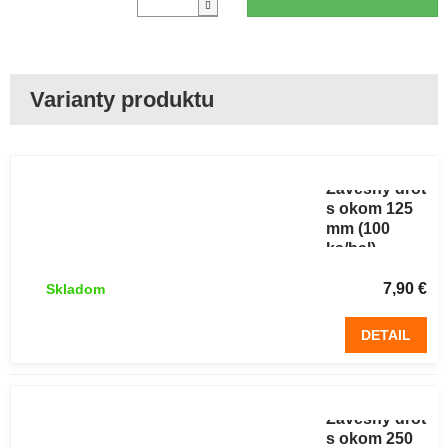
Závesný drôt
s okom 125
mm (100
ks/bal)
7,90 €
Skladom
DETAIL
Závesný drôt
s okom 250