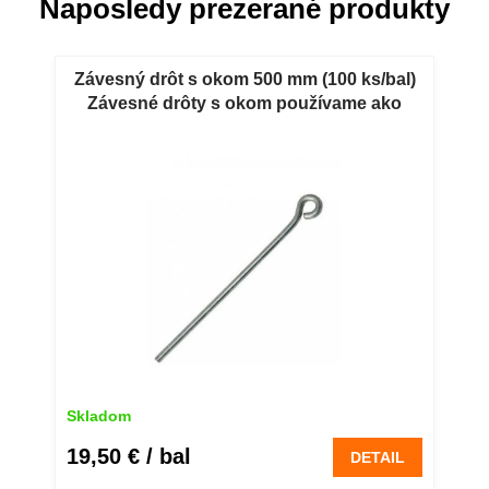
Naposledy prezerané produkty
Závesný drôt s okom 500 mm (100 ks/bal)
Závesné drôty s okom používame ako
príslušenstvo rýchlozávesov pre
zavesenie podkonštrukcia kazetového
podhľadu.
Skladom
19,50 €
/ bal
DETAIL