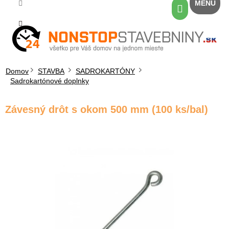
Prejsť
Nákupný
na
košík
obsah
Domov
STAVBA
SADROKARTÓNY
Sadrokartónové doplnky
Závesný drôt s okom 500 mm (100 ks/bal)