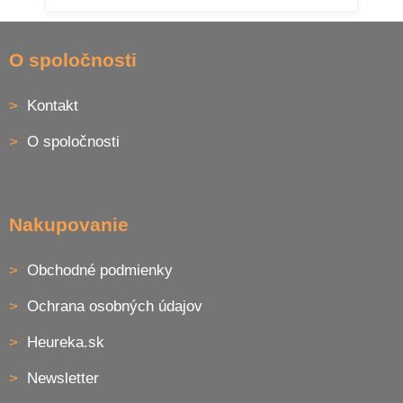
Z
á
O spoločnosti
p
ä
Kontakt
t
i
O spoločnosti
e
Nakupovanie
Obchodné podmienky
Ochrana osobných údajov
Heureka.sk
Newsletter