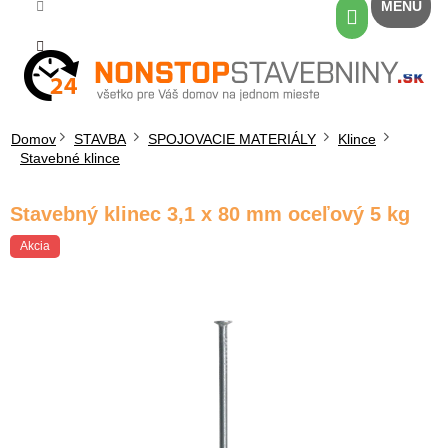
Prejsť
Nákupný
na
košík
obsah
Domov
STAVBA
SPOJOVACIE MATERIÁLY
Klince
Stavebné klince
Stavebný klinec 3,1 x 80 mm oceľový 5 kg
Akcia