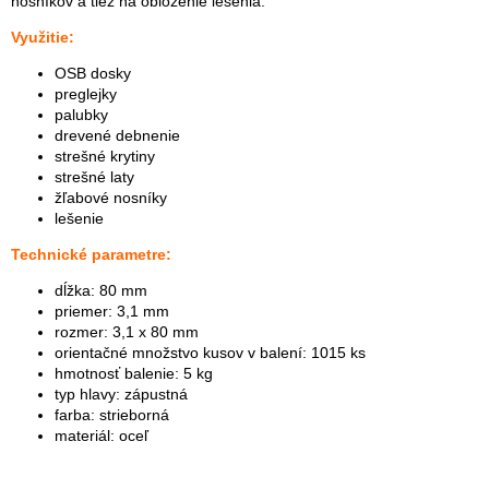
nosníkov a tiež na obloženie lešenia.
Využitie:
OSB dosky
preglejky
palubky
drevené debnenie
strešné krytiny
strešné laty
žľabové nosníky
lešenie
Technické parametre:
dĺžka: 80 mm
priemer: 3,1 mm
rozmer: 3,1 x 80 mm
orientačné množstvo kusov v balení: 1015 ks
hmotnosť balenie: 5 kg
typ hlavy: zápustná
farba: strieborná
materiál: oceľ