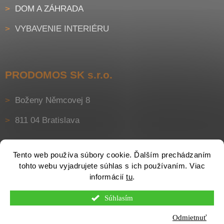
DOM A ZÁHRADA
VYBAVENIE INTERIÉRU
PRODOMOS SK s.r.o.
Boženy Němcovej 8
811 04 Bratislava
Tento web používa súbory cookie. Ďalším prechádzaním
tohto webu vyjadrujete súhlas s ich používaním. Viac
informácií
tu
.
Súhlasím
Vytvoril Shoptet
Odmietnuť