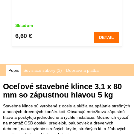
Skladom
6,60 €
DETAIL
Popis
Súvisiace súbory (3)
Doprava a platba
Oceľové stavebné klince 3,1 x 80
mm so zápustnou hlavou 5 kg
Stavebné klince sú vyrobené z ocele a slúžia na spájanie strešných
a nosných drevených konštrukcií. Obsahujú mriežkovú zápustnú
hlavu a poskytujú jednoduchú a rýchlu inštaláciu. Možno ich využiť
na montáž OSB dosiek, preglejok, paluboviek a drevených
debnení, na uchytenie strešných krytín, strešných lát a žľabových