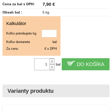
7,90 €
Cena za bal s DPH:
Obsah bal :
5 kg
Kalkulátor
Koľko potrebujete kg
Koľko dostanete
bal
Za cenu
€ s DPH
DO KOŠÍKA
bal