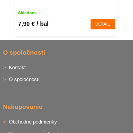
Skladom
7,90 €
/ bal
DETAIL
Z
á
O spoločnosti
p
ä
Kontakt
t
i
O spoločnosti
e
Nakupovanie
Obchodné podmienky