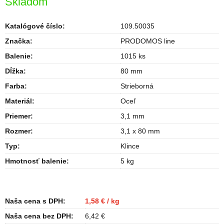
Skladom
Katalógové číslo:
109.50035
Značka:
PRODOMOS line
Balenie
:
1015 ks
Dĺžka
:
80 mm
Farba
:
Strieborná
Materiál
:
Oceľ
Priemer
:
3,1 mm
Rozmer
:
3,1 x 80 mm
Typ
:
Klince
Hmotnosť balenie
:
5 kg
Naša cena s DPH:
1,58 € / kg
Naša cena bez DPH:
6,42 €