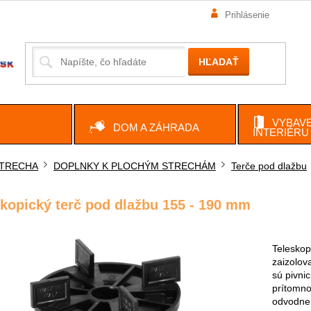
Prihlásenie
HĽADAŤ
VYBAVE
DOM A ZÁHRADA
INTERIÉRU
TRECHA
DOPLNKY K PLOCHÝM STRECHÁM
Terče pod dlažbu
ov
skopický terč pod dlažbu 155 - 190 mm
Teleskop
zaizolov
sú pivni
prítomno
odvodne