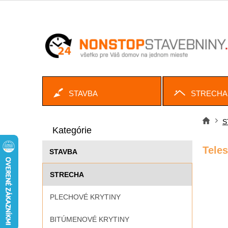
Prejsť
na
obsah
STAVBA
STRECHA
B
Preskočiť
o
S
Dom
kategórie
Kategórie
č
n
Tele
STAVBA
ý
p
STRECHA
a
n
PLECHOVÉ KRYTINY
e
l
BITÚMENOVÉ KRYTINY