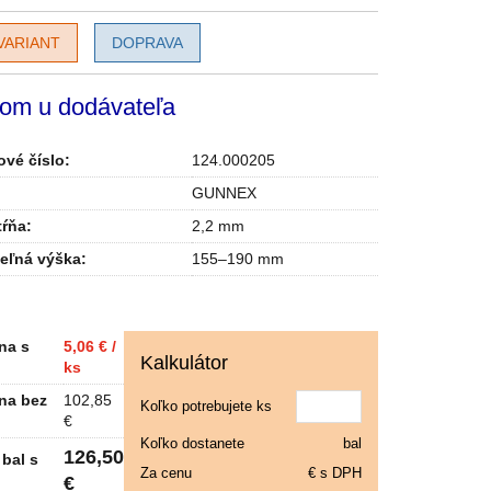
VARIANT
DOPRAVA
om u dodávateľa
vé číslo:
124.000205
GUNNEX
tŕňa
:
2,2 mm
teľná výška
:
155–190 mm
na s
5,06 € /
Kalkulátor
ks
na bez
102,85
Koľko potrebujete ks
€
Koľko dostanete
bal
126,50
bal s
Za cenu
€ s DPH
€