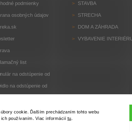
hodné podmienky
STAVBA
rana osobných údajov
STRECHA
reka.sk
DOM A ZÁHRADA
sletter
VYBAVENIE INTERIÉR
rava
lamačný list
uvy
uvy
súbory cookie. Ďalším prechádzaním tohto webu
s ich používaním. Viac informácií
tu
.