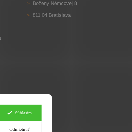
Boženy Němcovej 8
811 04 Bratislava
U
Súhlasím
Odmietnuť