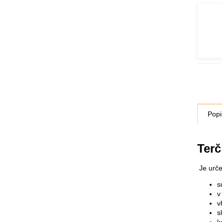
Popi
Terč
Je urče
s
v
v
s