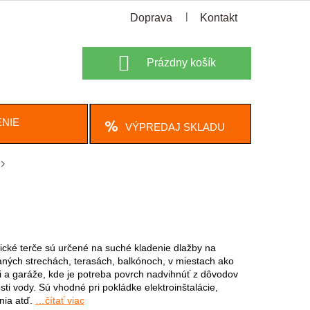
Doprava
Kontakt
Nákupný
Prázdny košík
košík
NIE
VÝPREDAJ SKLADU
ické terče sú určené na suché kladenie dlažby na
aných strechách, terasách, balkónoch, v miestach ako
ci a garáže, kde je potreba povrch nadvihnúť z dôvodov
sti vody. Sú vhodné pri pokládke elektroinštalácie,
nia atď.
…čítať viac