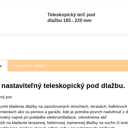
Teleskopický terč pod
dlažbu 185 - 220 mm
s
Doprava a platba
 nastaviteľný teleskopický pod dlažbu.
ný pre:
uché kladenie dlažby na zaizolovaných strechách, terasách, balkónoch
 miestach ako sú pivnice a garáže, kde je potreba povrch nadvihnúť z 
hodný najmä pri pokládke elektroinštalácie, odvodnenia atď
lúži na kladenie terasovej, betónovej, kamennej dlažby na sucho či izo