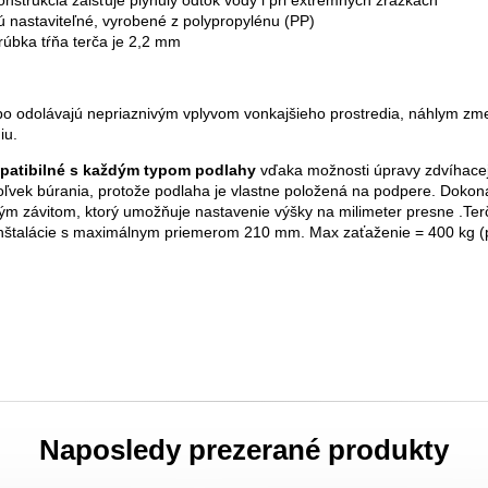
onštrukcia zaisťuje plynulý odtok vody i pri extrémnych zrážkach
ú nastaviteľné, vyrobené z polypropylénu (PP)
rúbka tŕňa terča je 2,2 mm
o odolávajú nepriaznivým vplyvom vonkajšieho prostredia, náhlym zm
iu.
patibilné s každým typom podlahy
vďaka možnosti úpravy zdvíhacej 
ľvek búrania, protože podlaha je vlastne položená na podpere. Dokona
ým závitom, ktorý umožňuje nastavenie výšky na milimeter presne .Ter
inštalácie s maximálnym priemerom 210 mm. Max zaťaženie = 400 kg (
Naposledy prezerané produkty