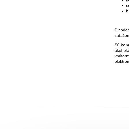
k
s
h
Dlhodob
zaťažen
Sú
kom
akéhoko
vnútorn
elektro