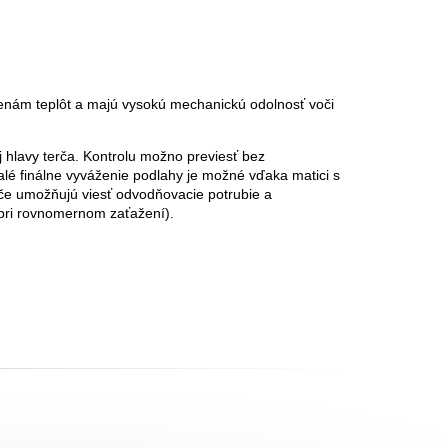
enám teplôt a majú vysokú mechanickú odolnosť voči
hlavy terča. Kontrolu možno previesť bez
lé finálne vyváženie podlahy je možné vďaka matici s
če umožňujú viesť odvodňovacie potrubie a
pri rovnomernom zaťažení).