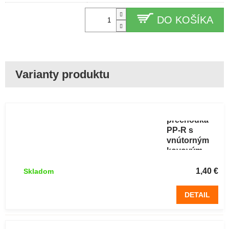
DO KOŠÍKA
Vodovodná
DG
prechodka
PP-R s
vnútorným
kovovým
závitom 20 x
1/2"
1,40 €
Skladom
DETAIL
Vodovodná
DG