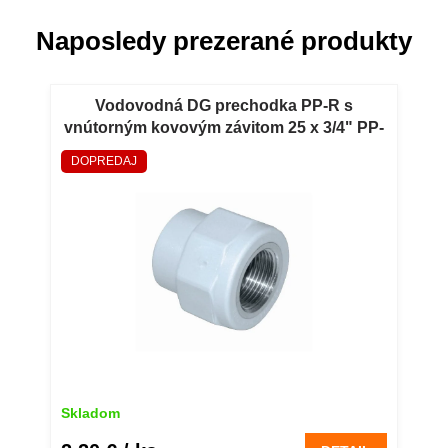
Naposledy prezerané produkty
Vodovodná DG prechodka PP-R s
vnútorným kovovým závitom 25 x 3/4" PP-
R vodovodná DG prechodka s vnútorným
DOPREDAJ
kovovým závitom 25 x 3/4"
Skladom