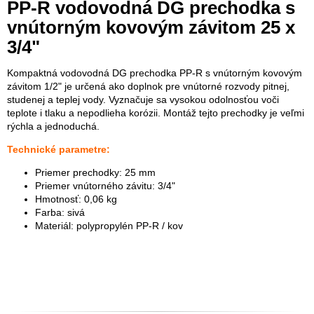
PP-R vodovodná DG prechodka s
vnútorným kovovým závitom 25 x
3/4"
Kompaktná vodovodná DG prechodka PP-R s vnútorným kovovým
závitom 1/2" je určená ako doplnok pre vnútorné rozvody pitnej,
studenej a teplej vody. Vyznačuje sa vysokou odolnosťou voči
teplote i tlaku a nepodlieha korózii. Montáž tejto prechodky je veľmi
rýchla a jednoduchá.
Technické parametre:
Priemer prechodky: 25 mm
Priemer vnútorného závitu: 3/4"
Hmotnosť: 0,06 kg
Farba: sivá
Materiál: polypropylén PP-R / kov