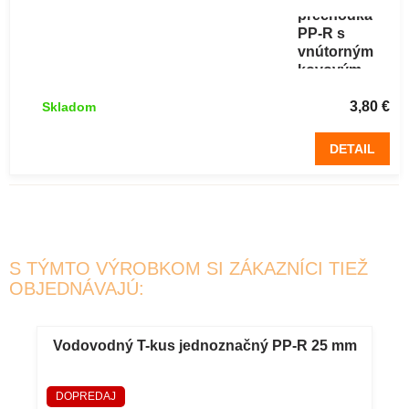
prechodka
PP-R s
vnútorným
kovovým
závitom 32 x
3/4"
3,80 €
Skladom
DETAIL
S TÝMTO VÝROBKOM SI ZÁKAZNÍCI TIEŽ
OBJEDNÁVAJÚ:
Vodovodný T-kus jednoznačný PP-R 25 mm
DOPREDAJ