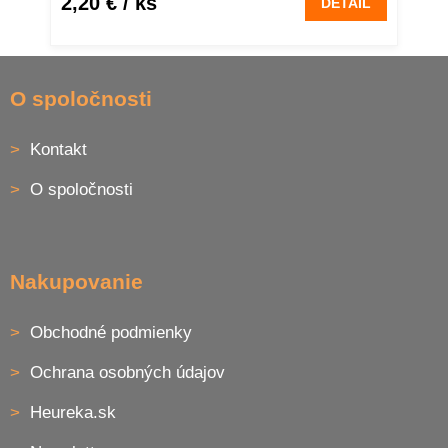
2,20 €
/ ks
DETAIL
Z
á
O spoločnosti
p
ä
Kontakt
t
i
O spoločnosti
e
Nakupovanie
Obchodné podmienky
Ochrana osobných údajov
Heureka.sk