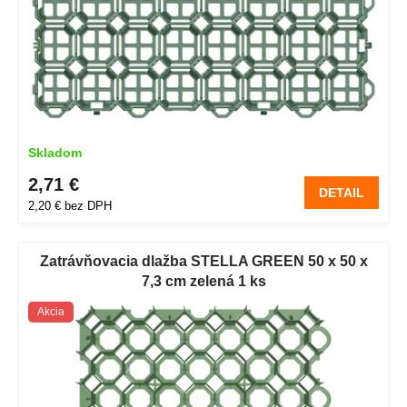
k
t
o
v
Skladom
2,71 €
DETAIL
2,20 € bez DPH
Zatrávňovacia dlažba STELLA GREEN 50 x 50 x
7,3 cm zelená 1 ks
Akcia