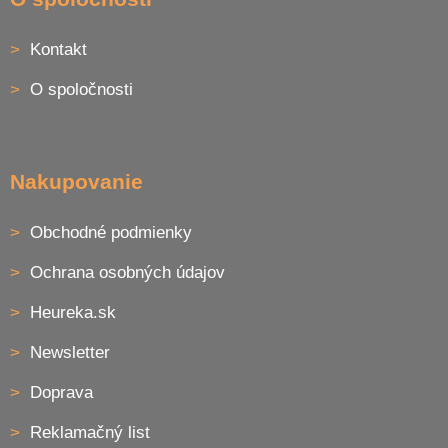
d
p
a
ä
c
Kontakt
t
i
i
e
O spoločnosti
p
e
r
v
k
y
Nakupovanie
v
ý
p
Obchodné podmienky
i
s
Ochrana osobných údajov
u
Heureka.sk
Newsletter
Doprava
Reklamačný list