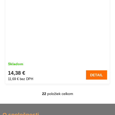
Skladom
14,38 €
DETAIL
11,69 € bez DPH
22
položiek celkom
O
v
l
Z
á
á
O spoločnosti