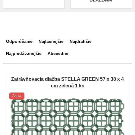
R
a
Odporúčame
Najlacnejšie
Najdrahšie
d
e
Najpredávanejšie
Abecedne
n
i
V
e
ý
Zatrávňovacia dlažba STELLA GREEN 57 x 38 x 4
p
p
cm zelená 1 ks
r
i
o
Akcia
s
d
p
u
r
k
o
t
d
o
u
v