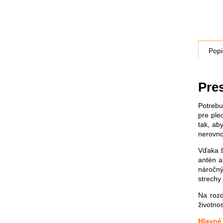
Popi
Pre
Potrebu
pre ple
tak, ab
nerovno
Vďaka š
antén a
náročný
strechy
Na rozd
životnos
Hlavné