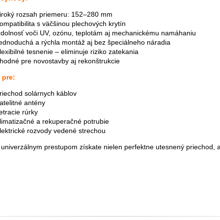
iroký rozsah priemeru: 152–280 mm
ompatibilita s väčšinou plechových krytín
dolnosť voči UV, ozónu, teplotám aj mechanickému namáhaniu
ednoduchá a rýchla montáž aj bez špeciálneho náradia
lexibilné tesnenie – eliminuje riziko zatekania
hodné pre novostavby aj rekonštrukcie
 pre:
riechod solárnych káblov
atelitné antény
etracie rúrky
limatizačné a rekuperačné potrubie
lektrické rozvody vedené strechou
 univerzálnym prestupom získate nielen perfektne utesnený priechod, ale