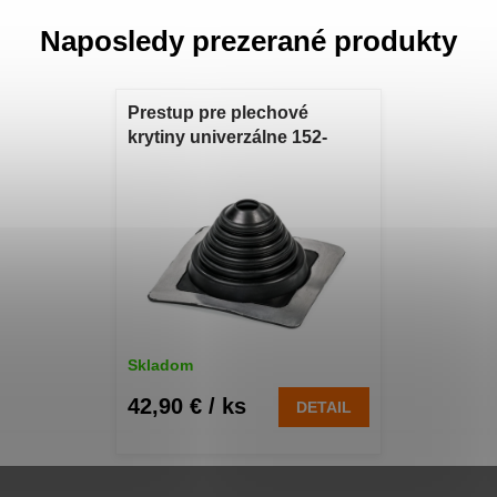
Naposledy prezerané produkty
Prestup pre plechové
krytiny univerzálne 152-
280mm Prestup pre
plechové krytiny univerzálny
pre priemer 152-280 mm
Skladom
42,90 €
/ ks
DETAIL