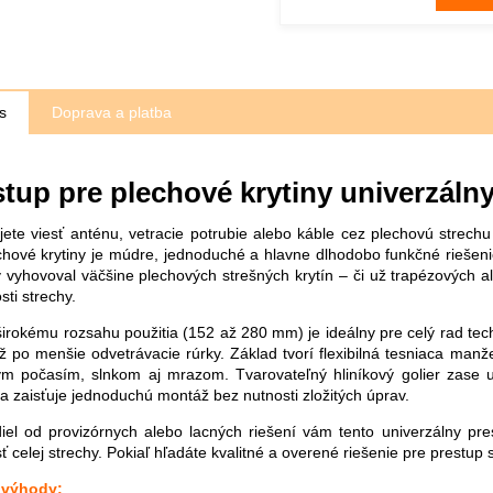
s
Doprava a platba
stup pre plechové krytiny univerzáln
jete viesť anténu, vetracie potrubie alebo káble cez plechovú strech
chové krytiny je múdre, jednoduché a hlavne dlhodobo funkčné riešeni
y vyhovoval väčšine plechových strešných krytín – či už trapézových a
sti strechy.
irokému rozsahu použitia (152 až 280 mm) je ideálny pre celý rad tech
ž po menšie odvetrávacie rúrky. Základ tvorí flexibilná tesniaca manž
m počasím, slnkom aj mrazom. Tvarovateľný hliníkový golier zase 
 a zaisťuje jednoduchú montáž bez nutnosti zložitých úprav.
iel od provizórnych alebo lacných riešení vám tento univerzálny pr
ť celej strechy. Pokiaľ hľadáte kvalitné a overené riešenie pre prestup 
 výhody: