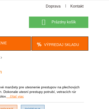
Doprava
Kontakt
Nákupný
Prázdny košík
košík
NIE
VÝPREDAJ SKLADU
m
vé manžety pre utesnenie prestupov na plechových
h. Dokonale utesní prestupy potrubí, vetracích rúr
blov.
…čítať viac