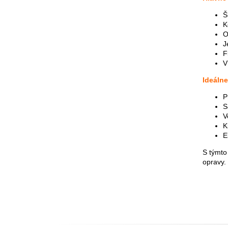
Š
K
O
J
F
V
Ideálne
P
S
V
K
E
S týmto
opravy.