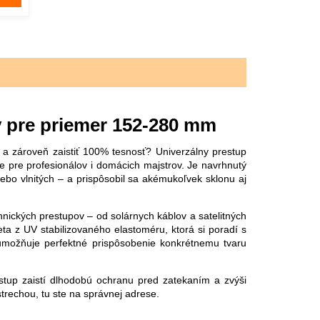
y pre priemer 152-280 mm
u a zároveň zaistiť 100% tesnosť? Univerzálny prestup
e pre profesionálov i domácich majstrov. Je navrhnutý
lebo vlnitých – a prispôsobil sa akémukoľvek sklonu aj
nických prestupov – od solárnych káblov a satelitných
eta z UV stabilizovaného elastoméru, ktorá si poradí s
umožňuje perfektné prispôsobenie konkrétnemu tvaru
estup zaistí dlhodobú ochranu pred zatekaním a zvýši
strechou, tu ste na správnej adrese.