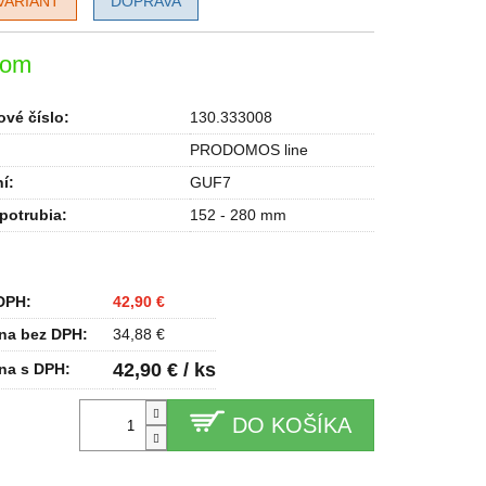
VARIANT
DOPRAVA
dom
vé číslo:
130.333008
PRODOMOS line
í
:
GUF7
potrubia
:
152 - 280 mm
DPH:
42,90 €
na bez DPH:
34,88 €
42,90 € / ks
na s DPH:
DO KOŠÍKA