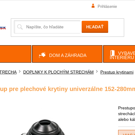
Prihlásenie
HĽADAŤ
VYBAVE
DOM A ZÁHRADA
INTERIÉRU
TRECHA
DOPLNKY K PLOCHÝM STRECHÁM
Prestup krytinami
ov
tup pre plechové krytiny univerzálne 152-280m
Prestupo
strechác
alebo ká