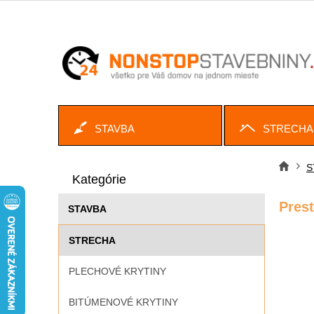
Prejsť
na
obsah
STAVBA
STRECHA
B
Preskočiť
o
S
Dom
kategórie
Kategórie
č
n
Pres
STAVBA
ý
p
STRECHA
a
n
PLECHOVÉ KRYTINY
e
l
BITÚMENOVÉ KRYTINY