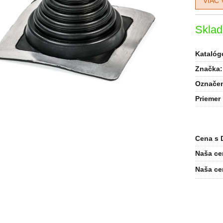
VIAC 
Skla
Katalógo
Značka:
Označen
Priemer 
Cena s 
Naša ce
Naša ce