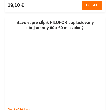
19,10 €
DETAIL
Bavolet pre stĺpik PILOFOR poplastovaný
obojstranný 60 x 60 mm zelený
Do 2 týždňov