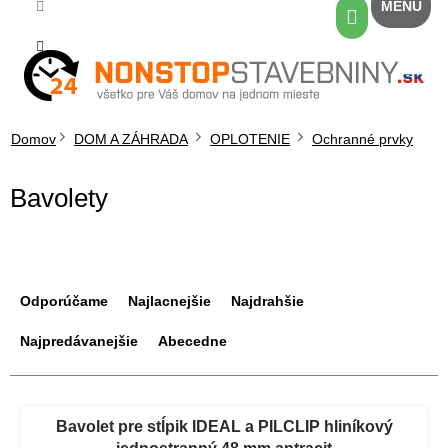
Prejsť
Nákupný
na
košík
obsah
Domov
DOM A ZÁHRADA
OPLOTENIE
Ochranné prvky
Bavolety
R
a
Odporúčame
Najlacnejšie
Najdrahšie
d
e
Najpredávanejšie
Abecedne
n
i
V
e
ý
Bavolet pre stĺpik IDEAL a PILCLIP hliníkový
p