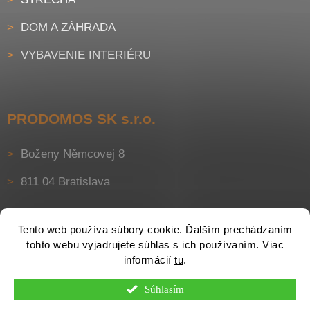
DOM A ZÁHRADA
VYBAVENIE INTERIÉRU
PRODOMOS SK s.r.o.
Boženy Němcovej 8
811 04 Bratislava
Tento web používa súbory cookie. Ďalším prechádzaním
tohto webu vyjadrujete súhlas s ich používaním. Viac
informácií
tu
.
Súhlasím
Vytvoril Shoptet