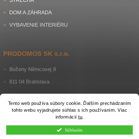
STRECHA
DOM A ZÁHRADA
VYBAVENIE INTERIÉRU
PRODOMOS SK s.r.o.
Boženy Němcovej 8
811 04 Bratislava
Tento web používa súbory cookie. Ďalším prechádzaním
tohto webu vyjadrujete súhlas s ich používaním. Viac
informácií
tu
.
Súhlasím
Vytvoril Shoptet