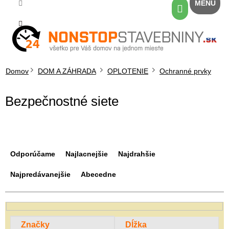
Prejsť
Nákupný
na
košík
obsah
Domov
DOM A ZÁHRADA
OPLOTENIE
Ochranné prvky
Bezpečnostné siete
R
a
Odporúčame
Najlacnejšie
Najdrahšie
d
e
Najpredávanejšie
Abecedne
n
i
e
p
Značky
Dĺžka