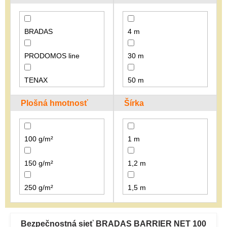
r
o
d
BRADAS
4 m
u
k
PRODOMOS line
30 m
t
o
v
TENAX
50 m
Plošná hmotnosť
Šírka
100 g/m²
1 m
150 g/m²
1,2 m
250 g/m²
1,5 m
V
ý
Bezpečnostná sieť BRADAS BARRIER NET 100