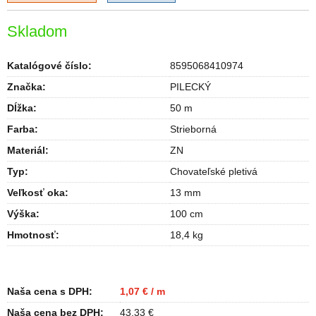
Skladom
Katalógové číslo:
8595068410974
Značka:
PILECKÝ
Dĺžka
:
50 m
Farba
:
Strieborná
Materiál
:
ZN
Typ
:
Chovateľské pletivá
Veľkosť oka
:
13 mm
Výška
:
100 cm
Hmotnosť
:
18,4 kg
Naša cena s DPH:
1,07 € / m
Naša cena bez DPH:
43,33 €