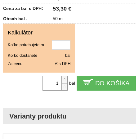
53,30 €
Cena za bal s DPH:
Obsah bal :
50 m
Kalkulátor
Koľko potrebujete m
Koľko dostanete
bal
Za cenu
€ s DPH
DO KOŠÍKA
bal
Chovateľské
pletivo