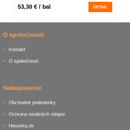
53,30 €
/ bal
DETAIL
Z
á
O spoločnosti
p
ä
Kontakt
t
i
O spoločnosti
e
Nakupovanie
Obchodné podmienky
Ochrana osobných údajov
Heureka.sk