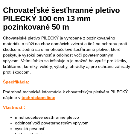
Chovateľské šesťhranné pletivo
PILECKÝ 100 cm 13 mm
pozinkované 50 m
Chovateľské pletivo PILECKÝ je vyrobené z pozinkovaného
materiálu a slúži na chov domácich zvierat a tiež na ochranu proti
škodcom. Jedná sa o mnohoúčelové šesťhranné pletivo, ktoré
poskytuje vysokú pevnosť a odolnosť voči poveternostným
vplyvom. Veľmi ľahko sa inštaluje a je možné ho využiť pre klietky,
králikárne, kurníky, voliéry, výbehy, ohrádky aj pre ochranu záhrady
proti škodcom.
Špecifikácia:
Podrobné technické informácie k chovateľským pletivám PILECKÝ
nájdete v
technickom liste
.
Vlastnosti:
mnohoúčelové šesťhranné pletivo
odolnosť voči poveternostným vplyvom
vysoká pevnosť