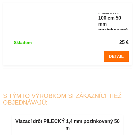
pletivo
PILECKÝ
100 cm 50
mm
pozinkované
šesťhranné
50 m
25 €
Skladom
DETAIL
S TÝMTO VÝROBKOM SI ZÁKAZNÍCI TIEŽ
OBJEDNÁVAJÚ:
Viazací drôt PILECKÝ 1,4 mm pozinkovaný 50
m