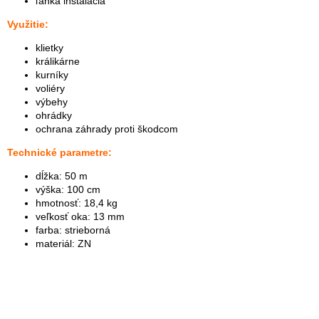
ľahká inštalácia
Využitie:
klietky
králikárne
kurníky
voliéry
výbehy
ohrádky
ochrana záhrady proti škodcom
Technické parametre:
dĺžka: 50 m
výška: 100 cm
hmotnosť: 18,4 kg
veľkosť oka: 13 mm
farba: strieborná
materiál: ZN