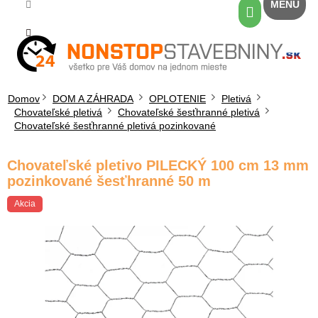
Prejsť
Nákupný
na
košík
obsah
Domov
DOM A ZÁHRADA
OPLOTENIE
Pletivá
Chovateľské pletivá
Chovateľské šesťhranné pletivá
Chovateľské šesťhranné pletivá pozinkované
Chovateľské pletivo PILECKÝ 100 cm 13 mm
pozinkované šesťhranné 50 m
Akcia