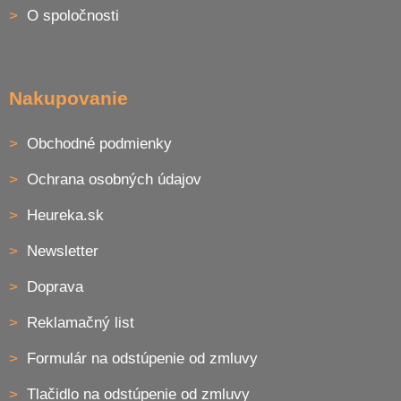
i
e
O spoločnosti
p
e
r
v
k
y
Nakupovanie
v
ý
p
Obchodné podmienky
i
s
Ochrana osobných údajov
u
Heureka.sk
Newsletter
Doprava
Reklamačný list
Formulár na odstúpenie od zmluvy
Tlačidlo na odstúpenie od zmluvy