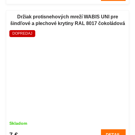
Držiak protisnehových mreží WABIS UNI pre
šindľové a plechové krytiny RAL 8017 čokoládová
hnedá
DOPREDAJ
Skladom
7 €
DETAIL