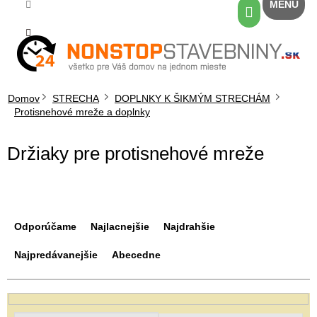
Prejsť
Nákupný
na
košík
obsah
Domov
STRECHA
DOPLNKY K ŠIKMÝM STRECHÁM
Protisnehové mreže a doplnky
Držiaky pre protisnehové mreže
R
a
Odporúčame
Najlacnejšie
Najdrahšie
d
e
Najpredávanejšie
Abecedne
n
i
e