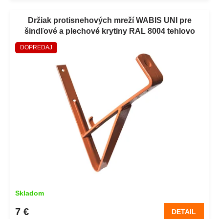
Držiak protisnehových mreží WABIS UNI pre
šindľové a plechové krytiny RAL 8004 tehlovo
červená
DOPREDAJ
Skladom
7 €
DETAIL