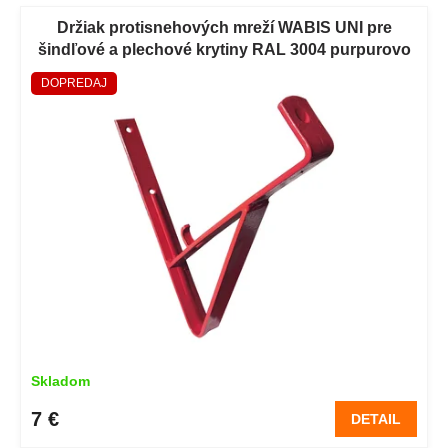
Držiak protisnehových mreží WABIS UNI pre
šindľové a plechové krytiny RAL 3004 purpurovo
červená
DOPREDAJ
Skladom
7 €
DETAIL