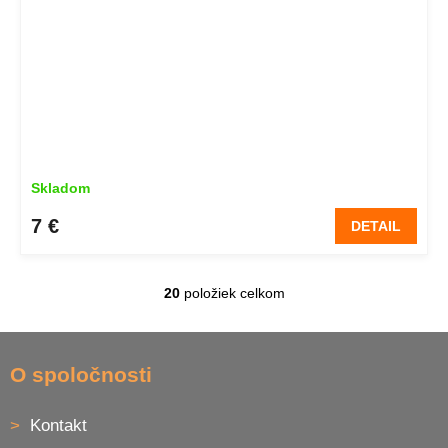
Skladom
7 €
DETAIL
20
položiek celkom
O
v
l
Z
á
á
O spoločnosti
d
p
a
ä
c
Kontakt
t
i