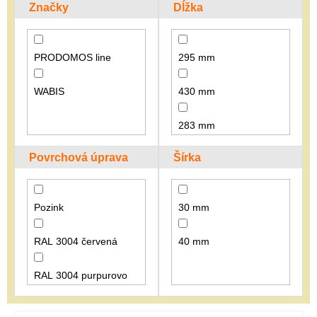
p
Značky
Dĺžka
r
o
d
PRODOMOS line
295 mm
u
k
WABIS
430 mm
t
o
v
283 mm
Povrchová úprava
Šírka
Pozink
30 mm
RAL 3004 červená
40 mm
RAL 3004 purpurovo
červená
V