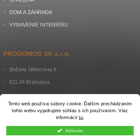
DOM A ZÁHRADA
VYBAVENIE INTERIÉRU
PRODOMOS SK s.r.o.
Boženy Němcovej 8
811 04 Bratislava
Tento web používa súbory cookie. Ďalším prechádzaním
tohto webu vyjadrujete súhlas s ich používaním. Viac
informácií
tu
.
Súhlasím
Vytvoril Shoptet