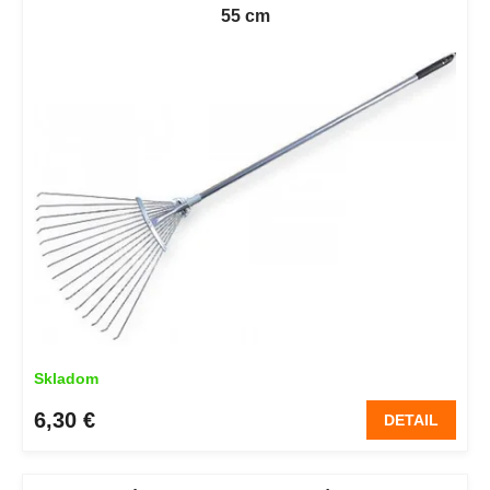
55 cm
Skladom
6,30 €
DETAIL