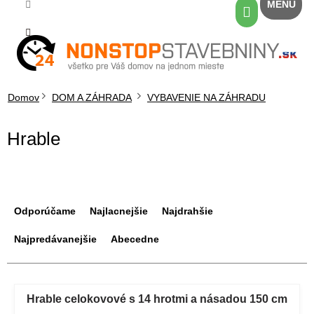
Prejsť
Nákupný
na
košík
obsah
Domov
DOM A ZÁHRADA
VYBAVENIE NA ZÁHRADU
Hrable
R
a
Odporúčame
Najlacnejšie
Najdrahšie
d
e
Najpredávanejšie
Abecedne
n
i
V
e
ý
Hrable celokovové s 14 hrotmi a násadou 150 cm
p