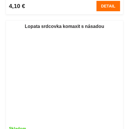
4,10 €
DETAIL
Lopata srdcovka komaxit s násadou
Skladom