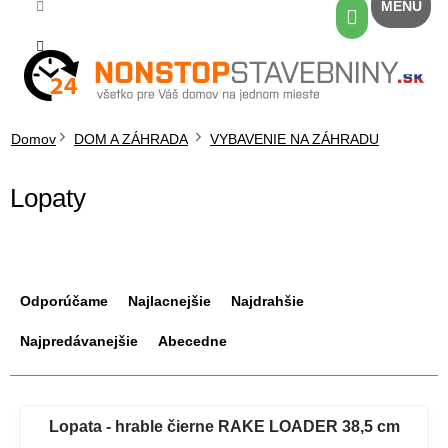
Prejsť
Nákupný
na
košík
obsah
Domov
DOM A ZÁHRADA
VYBAVENIE NA ZÁHRADU
Lopaty
R
a
Odporúčame
Najlacnejšie
Najdrahšie
d
e
Najpredávanejšie
Abecedne
n
i
V
e
ý
Lopata - hrable čierne RAKE LOADER 38,5 cm
p