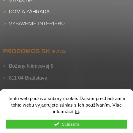
DOM A ZÁHRADA
VYBAVENIE INTERIÉRU
PRODOMOS SK s.r.o.
Boženy Němcovej 8
811 04 Bratislava
Tento web používa súbory cookie. Ďalším prechádzaním
tohto webu vyjadrujete súhlas s ich používaním. Viac
informácií
tu
.
Súhlasím
Vytvoril Shoptet