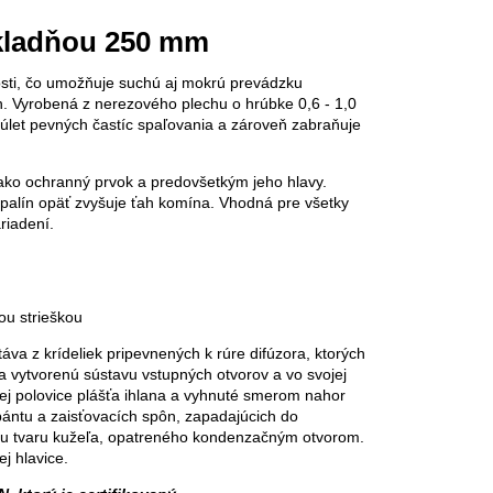
kladňou 250 mm
osti, čo umožňuje suchú aj mokrú prevádzku
ch. Vyrobená z nerezového plechu o hrúbke 0,6 - 1,0
úlet pevných častíc spaľovania a zároveň zabraňuje
ako ochranný prvok a predovšetkým jeho hlavy.
palín opäť zvyšuje ťah komína. Vhodná pre všetky
riadení.
ou strieškou
táva z krídeliek pripevnených k rúre difúzora, ktorých
a vytvorenú sústavu vstupných otvorov a vo svojej
čnej polovice plášťa ihlana a vyhnuté smerom nahor
pántu a zaisťovacích spôn, zapadajúcich do
ielu tvaru kužeľa, opatreného kondenzačným otvorom.
j hlavice.