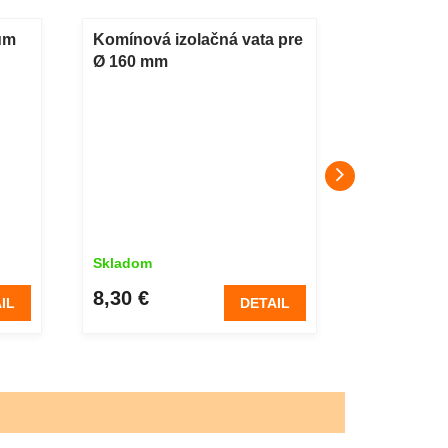
um
Komínová izolačná vata pre
Komínové 
Ø 160 mm
x 20 cm
Skladom
Skladom
8,30 €
20 €
IL
DETAIL