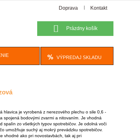
Doprava
Kontakt
Nákupný
Prázdny košík
košík
NIE
VÝPREDAJ SKLADU
zová
 hlavica je vyrobená z nerezového plechu o sile 0,6 -
a spojená bodovými zvarmi a nitovaním. Je vhodná
d spalín zo všetkých typov spotrebičov. Je odolná voči
, čo umožňuje suchý aj mokrý prevádzku spotrebičov.
je vhodné ako pri novostavbách, tak aj pri