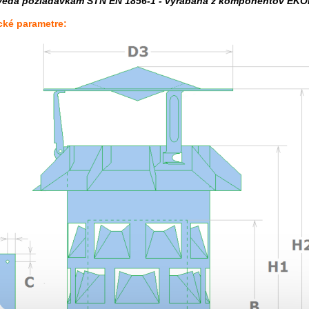
edá požiadavkám STN EN 1856-1 - vyrábaná z komponentov EKON, 
cké parametre: