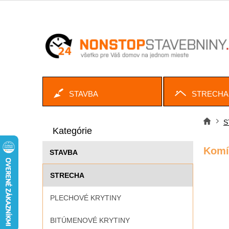
Prejsť
na
obsah
STAVBA
STRECHA
B
Preskočiť
o
S
Dom
kategórie
Kategórie
č
n
Komí
STAVBA
ý
p
STRECHA
a
n
PLECHOVÉ KRYTINY
e
l
BITÚMENOVÉ KRYTINY