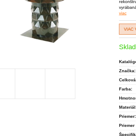
rekonštr
vyrábaná
viac
VIAC 
Skla
Katalógo
Značka:
Celková
Farba
:
Hmotnos
Materiál
Priemer
:
Priemer
Špecifik