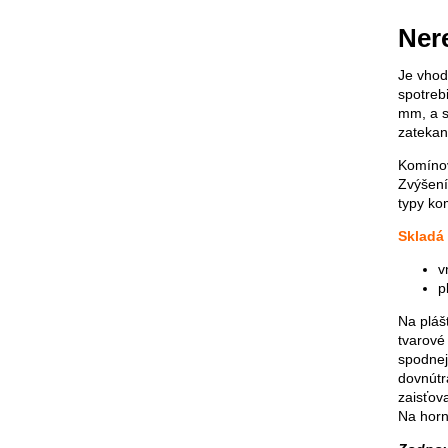
Ner
Je vhod
spotreb
mm, a s
zatekan
Komínov
Zvýšení
typy kom
Skladá 
v
p
Na plášt
tvarové
spodnej
dovnútr
zaisťov
Na horn