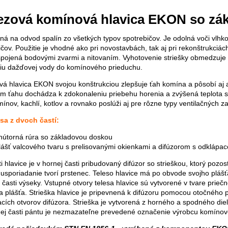
ezová komínová hlavica EKON so zá
ná na odvod spalín zo všetkých typov spotrebičov. Je odolná voči vlhk
ičov. Použitie je vhodné ako pri novostavbách, tak aj pri rekonštrukciá
pojená bodovými zvarmi a nitovaním. Vyhotovenie striešky obmedzuje 
iu dažďovej vody do komínového prieduchu.
á hlavica EKON svojou konštrukciou zlepšuje ťah komína a pôsobí aj 
m ťahu dochádza k zdokonaleniu priebehu horenia a zvýšená teplota s
ínov, kachlí, kotlov a rovnako poslúži aj pre rôzne typy ventilačných za
sa z dvoch častí:
nútorná rúra so základovou doskou
lášť valcového tvaru s prelisovanými okienkami a difúzorom s odklápac
i hlavice je v hornej časti pribudovaný difúzor so strieškou, ktorý pozos
 usporiadanie tvorí prstenec. Teleso hlavice má po obvode svojho plášť
 časti výseky. Vstupné otvory telesa hlavice sú vytvorené v tvare prie
a plášťa. Strieška hlavice je pripevnená k difúzoru pomocou otočného 
acích otvorov difúzora. Strieška je vytvorená z horného a spodného d
ej časti pántu je nezmazateľne prevedené označenie výrobcu komínove