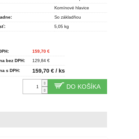
Komínové hlavice
ladne
:
So základňou
sť
:
5,05 kg
DPH:
159,70 €
na bez DPH:
129,84 €
159,70 € / ks
na s DPH:
DO KOŠÍKA