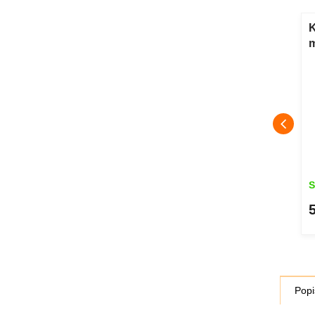
ačná vata pre
Komínové dvierka šedé 36
K
x 20 cm
m
Skladom
S
20 €
DETAIL
DETAIL
Popi