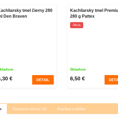
achliarsky tmel čierny 280
Kachliarsky tmel Premi
l Den Braven
280 g Pattex
Akcia
kladom
Skladom
5,30 €
6,50 €
DETAIL
DETA
s
Súvisiace súbory (3)
Doprava a platba