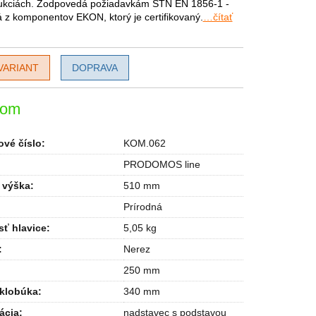
ukciách. Zodpovedá požiadavkám STN EN 1856-1 -
 z komponentov EKON, ktorý je certifikovaný.
…čítať
VARIANT
DOPRAVA
dom
vé číslo:
KOM.062
PRODOMOS line
 výška
:
510 mm
Prírodná
ť hlavice
:
5,05 kg
:
Nerez
250 mm
 klobúka
:
340 mm
ácia
:
nadstavec s podstavou