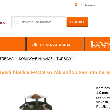
Prihlásenie
HĽADAŤ
VYBAVE
DOM A ZÁHRADA
INTERIÉRU
TRECHA
KOMÍNOVÉ HLAVICE a TURBÍNY
ov
nová hlavica EKON so základňou 250 mm nere
Komínová
1,0 mm, 
pre odvo
vlhkosti
Použitie 