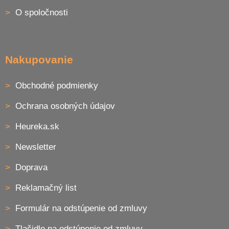
i
O spoločnosti
e
Nakupovanie
Obchodné podmienky
Ochrana osobných údajov
Heureka.sk
Newsletter
Doprava
Reklamačný list
Formulár na odstúpenie od zmluvy
Tlačidlo na odstúpenie od zmluvy