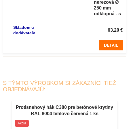
nerezová Ø
250 mm
odklopná - s
odklápacie
strieškou
Skladom u
63,20 €
dodávateľa
DETAIL
S TÝMTO VÝROBKOM SI ZÁKAZNÍCI TIEŽ
OBJEDNÁVAJÚ:
Protisnehový hák C380 pre betónové krytiny
RAL 8004 tehlovo červená 1 ks
Akcia