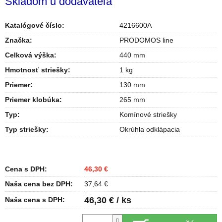
Skladom u dodávateľa
Katalógové číslo:
4216600A
Značka:
PRODOMOS line
Celková výška
:
440 mm
Hmotnosť striešky
:
1 kg
Priemer
:
130 mm
Priemer klobúka
:
265 mm
Typ
:
Komínové striešky
Typ striešky
:
Okrúhla odklápacia
Cena s DPH:
46,30 €
Naša cena bez DPH:
37,64 €
46,30 € / ks
Naša cena s DPH: