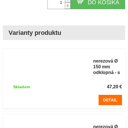
DO KOŠÍKA
Komínová
strieška
nerezová Ø
150 mm
odklopná - s
odklápacie
strieškou
47,20 €
Skladom
DETAIL
Komínová
strieška
nerezová Ø