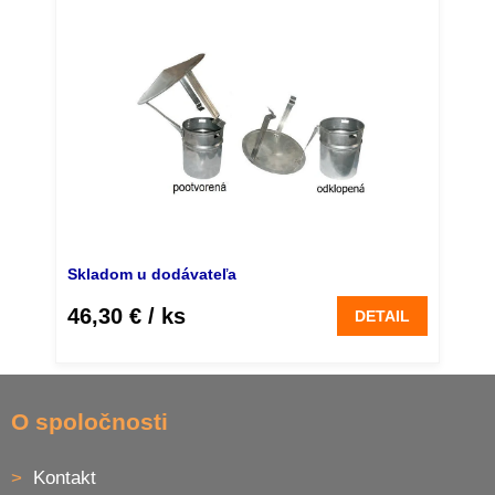
odklopnou vsuvkou priemer 13 cm
Skladom u dodávateľa
46,30 €
/ ks
DETAIL
Z
á
O spoločnosti
p
ä
Kontakt
t