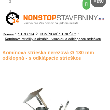
Prejsť
Nákupný
na
košík
obsah
Domov
STRECHA
KOMÍNOVÉ STRIEŠKY
Komínové striešky s okrúhlou vsuvkou a odklápacou strieškou
Komínová strieška nerezová Ø 130 mm
odklopná - s odklápacie strieškou