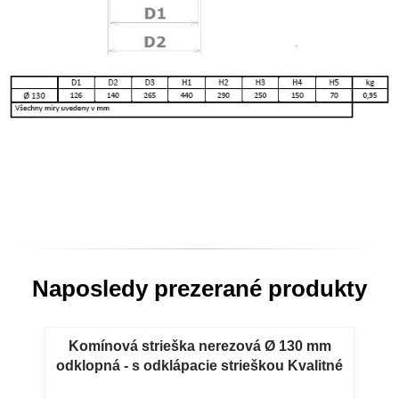
Naposledy prezerané produkty
Komínová strieška nerezová Ø 130 mm
odklopná - s odklápacie strieškou Kvalitné
nerezové komínové striešky s guľatou