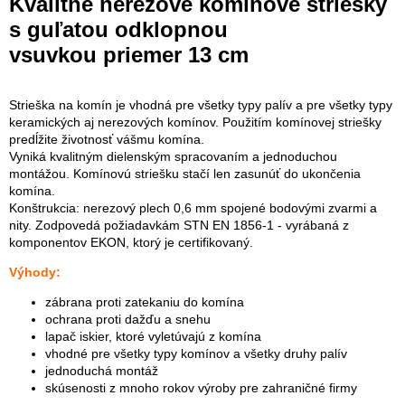
Kvalitné nerezové komínové striešky
s guľatou odklopnou
vsuvkou
priemer
13 cm
Strieška na komín je vhodná pre všetky typy palív a pre všetky typy
keramických aj nerezových komínov. Použitím komínovej striešky
predĺžite životnosť vášmu komína.
Vyniká kvalitným dielenským spracovaním a jednoduchou
montážou. Komínovú striešku stačí len zasunúť do ukončenia
komína.
Konštrukcia: nerezový plech 0,6 mm spojené bodovými zvarmi a
nity. Zodpovedá požiadavkám STN EN 1856-1 - vyrábaná z
komponentov EKON, ktorý je certifikovaný.
Výhody:
zábrana proti zatekaniu do komína
ochrana proti dažďu a snehu
lapač iskier, ktoré vyletúvajú z komína
vhodné pre všetky typy komínov a všetky druhy palív
jednoduchá montáž
skúsenosti z mnoho rokov výroby pre zahraničné firmy