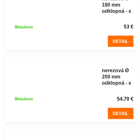
180 mm
odklopná - s
odklápacie
strieškou
53 €
Skladom
DETAIL
Komínová
strieška
nerezová Ø
200 mm
odklopná - s
odklápacie
strieškou
54,70 €
Skladom
DETAIL
Komínová
strieška