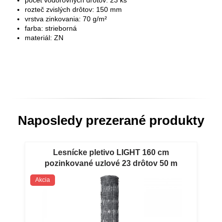
počet vodorovných drôtov: 23 ks
rozteč zvislých drôtov: 150 mm
vrstva zinkovania: 70 g/m²
farba: strieborná
materiál: ZN
Naposledy prezerané produkty
Lesnícke pletivo LIGHT 160 cm
pozinkované uzlové 23 drôtov 50 m
Lesnícke pletivo LIGHT 160 cm
Akcia
pozinkované uzlové 23 drôtov 50 m