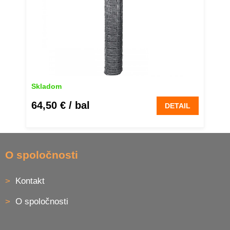
Skladom
64,50 €
/ bal
DETAIL
Z
á
O spoločnosti
p
ä
Kontakt
t
i
O spoločnosti
e