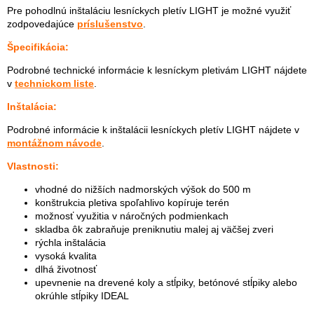
Pre pohodlnú inštaláciu lesníckych pletív LIGHT je možné využiť
zodpovedajúce
príslušenstvo
.
Špecifikácia:
Podrobné technické informácie k lesníckym pletivám LIGHT nájdete
v
technickom liste
.
Inštalácia:
Podrobné informácie k inštalácii lesníckych pletív LIGHT nájdete v
montážnom návode
.
Vlastnosti:
vhodné do nižších nadmorských výšok do 500 m
konštrukcia pletiva spoľahlivo kopíruje terén
možnosť využitia v náročných podmienkach
skladba ôk zabraňuje preniknutiu malej aj väčšej zveri
rýchla inštalácia
vysoká kvalita
dlhá životnosť
upevnenie na drevené koly a stĺpiky, betónové stĺpiky alebo
okrúhle stĺpiky IDEAL