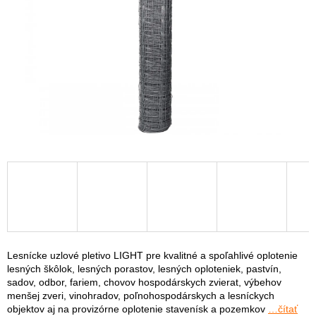
Lesnícke uzlové pletivo LIGHT pre kvalitné a spoľahlivé oplotenie
lesných škôlok, lesných porastov, lesných oploteniek, pastvín,
sadov, odbor, fariem, chovov hospodárskych zvierat, výbehov
menšej zveri, vinohradov, poľnohospodárskych a lesníckych
objektov aj na provizórne oplotenie stavenísk a pozemkov
…čítať