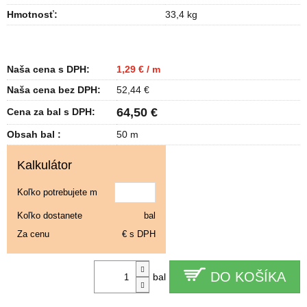
Hmotnosť
:
33,4 kg
Naša cena s DPH:
1,29 € / m
Naša cena bez DPH:
52,44 €
64,50 €
Cena za bal s DPH:
Obsah bal :
50 m
Kalkulátor
Koľko potrebujete m
Koľko dostanete
bal
Za cenu
€ s DPH
DO KOŠÍKA
bal