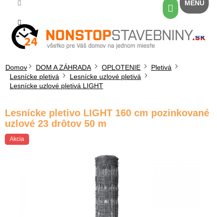
Prejsť
Nákupný
na
košík
obsah
Domov
DOM A ZÁHRADA
OPLOTENIE
Pletivá
Lesnícke pletivá
Lesnícke uzlové pletivá
Lesnícke uzlové pletivá LIGHT
Lesnícke pletivo LIGHT 160 cm pozinkované
uzlové 23 drôtov 50 m
Akcia