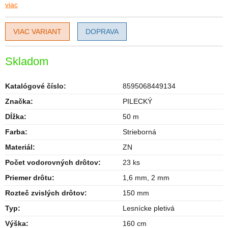
viac
VIAC VARIANT
DOPRAVA
Skladom
Katalógové číslo:
8595068449134
Značka:
PILECKÝ
Dĺžka
:
50 m
Farba
:
Strieborná
Materiál
:
ZN
Počet vodorovných drôtov
:
23 ks
Priemer drôtu
:
1,6 mm, 2 mm
Rozteč zvislých drôtov
:
150 mm
Typ
:
Lesnícke pletivá
Výška
:
160 cm