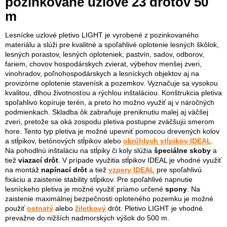
pozinkované uzlové 23 drôtov 50
m
Lesnícke uzlové pletivo LIGHT je vyrobené z pozinkovaného
materiálu a slúži pre kvalitné a spoľahlivé oplotenie lesných škôlok,
lesných porastov, lesných oploteniek, pastvín, sadov, odborov,
fariem, chovov hospodárskych zvierat, výbehov menšej zveri,
vinohradov, poľnohospodárskych a lesníckych objektov aj na
provizórne oplotenie stavenísk a pozemkov. Vyznačuje sa vysokou
kvalitou, dlhou životnosťou a rýchlou inštaláciou. Konštrukcia pletiva
spoľahlivo kopíruje terén, a preto ho možno využiť aj v náročných
podmienkach. Skladba ôk zabraňuje preniknutiu malej aj väčšej
zveri, pretože sa oká zospodu pletiva postupne zväčšujú smerom
hore. Tento typ pletiva je možné upevniť pomocou drevených kolov
a stĺpikov, betónových stĺpikov alebo
okrúhlych stĺpikov IDEAL
.
Na pohodlnú inštaláciu na stĺpiky či koly slúžia
špeciálne skoby
a
tiež
viazací drôt
. V prípade využitia stĺpikov IDEAL je vhodné využiť
na montáž
napínací drôt
a tiež
vzpery IDEAL
pre spoľahlivú
fixáciu a zaistenie stability stĺpikov. Pre spoľahlivé napnutie
lesníckeho pletiva je možné využiť priamo určené
spony
. Na
zaistenie maximálnej bezpečnosti oploteného pozemku je možné
použiť
ostnatý
alebo
žiletkový
drôt. Pletivo LIGHT je vhodné
prevažne do nižších nadmorských výšok do 500 m.