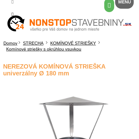
Prejsť
Nákupný
na
košík
obsah
Domov
STRECHA
KOMÍNOVÉ STRIEŠKY
Komínové striešky s okrúhlou vsuvkou
NEREZOVÁ KOMÍNOVÁ STRIEŠKA
univerzálny Ø 180 mm