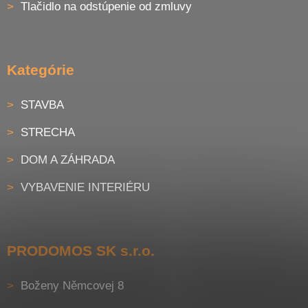
Tlačidlo na odstúpenie od zmluvy
Kategórie
STAVBA
STRECHA
DOM A ZÁHRADA
VYBAVENIE INTERIÉRU
PRODOMOS SK s.r.o.
Boženy Němcovej 8