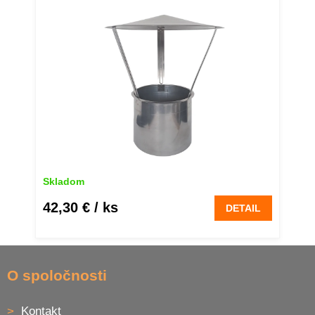
180mm
Skladom
42,30 €
/ ks
DETAIL
Z
á
O spoločnosti
p
ä
Kontakt
t