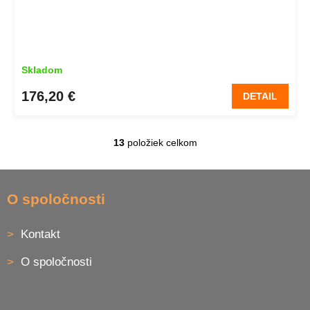
Skladom
176,20 €
DETAIL
13
položiek celkom
O
v
l
Z
á
á
O spoločnosti
d
p
a
ä
c
Kontakt
t
i
i
e
O spoločnosti
p
e
r
v
k