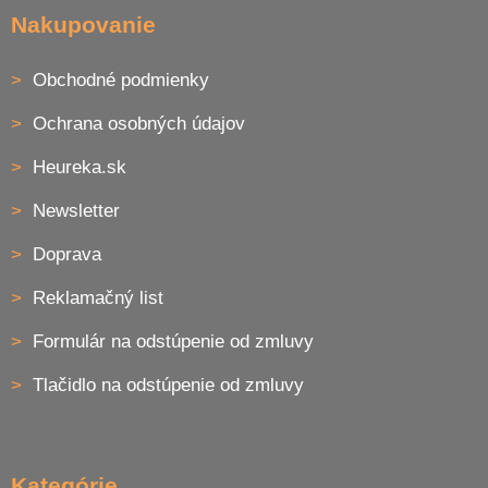
y
Nakupovanie
v
ý
p
Obchodné podmienky
i
s
Ochrana osobných údajov
u
Heureka.sk
Newsletter
Doprava
Reklamačný list
Formulár na odstúpenie od zmluvy
Tlačidlo na odstúpenie od zmluvy
Kategórie