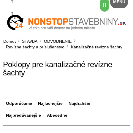
Prejsť
Nákupný
na
košík
obsah
Domov
STAVBA
ODVODNENIE
Revízne šachty a príslušenstvo
Kanalizačné revízne šachty
Poklopy pre kanalizačné revízne
šachty
R
a
Odporúčame
Najlacnejšie
Najdrahšie
d
e
Najpredávanejšie
Abecedne
n
i