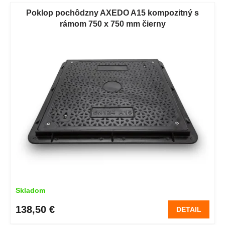
V
e
ý
Poklop pochôdzny AXEDO A15 kompozitný s
p
p
rámom 750 x 750 mm čierny
r
i
o
s
d
p
u
r
k
o
t
d
o
u
v
k
t
o
v
Skladom
138,50 €
DETAIL