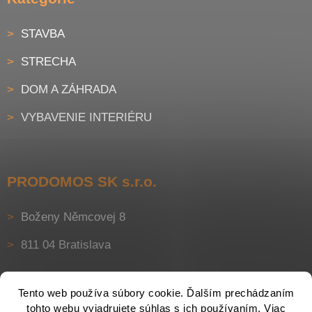
STAVBA
STRECHA
DOM A ZÁHRADA
VYBAVENIE INTERIÉRU
PRODOMOS SK s.r.o.
Boženy Němcovej 8
811 04 Bratislava
Tento web používa súbory cookie. Ďalším prechádzaním
tohto webu vyjadrujete súhlas s ich používaním. Viac