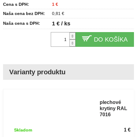
Cena s DPH:
1 €
Naša cena bez DPH:
0,81 €
1 € / ks
Naša cena s DPH:
DO KOŠÍKA
Protisnehový
hák A11 pre
plechové
krytiny RAL
7016
antracitová
sivá 1 ks
1 €
Skladom