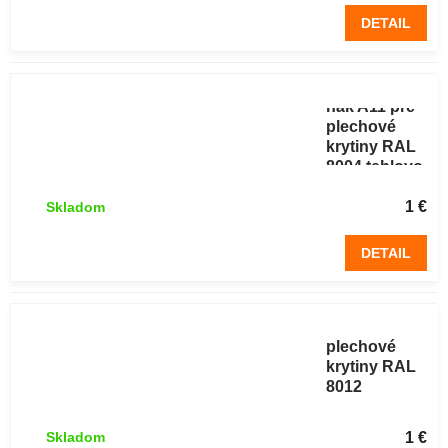
DETAIL
Protisnehový
hák A11 pre
plechové
krytiny RAL
8004 tehlovo
červená 1 ks
1 €
Skladom
DETAIL
Protisnehový
hák A11 pre
plechové
krytiny RAL
8012
červenohnedá
1 ks
1 €
Skladom