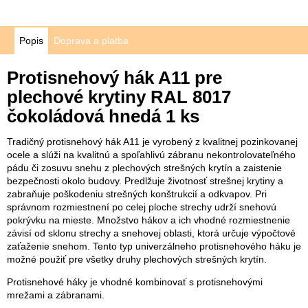
Popis
Doprava a platba
Protisnehový hák A11 pre
plechové krytiny RAL 8017
čokoládová hnedá 1 ks
Tradičný protisnehový hák A11 je vyrobený z kvalitnej pozinkovanej
ocele a slúži na kvalitnú a spoľahlivú zábranu nekontrolovateľného
pádu či zosuvu snehu z plechových strešných krytín a zaistenie
bezpečnosti okolo budovy. Predlžuje životnosť strešnej krytiny a
zabraňuje poškodeniu strešných konštrukcií a odkvapov. Pri
správnom rozmiestnení po celej ploche strechy udrží snehovú
pokrývku na mieste. Množstvo hákov a ich vhodné rozmiestnenie
závisí od sklonu strechy a snehovej oblasti, ktorá určuje výpočtové
zaťaženie snehom. Tento typ univerzálneho protisnehového háku je
možné použiť pre všetky druhy plechových strešných krytín.
Protisnehové háky je vhodné kombinovať s protisnehovými
mrežami a zábranami.