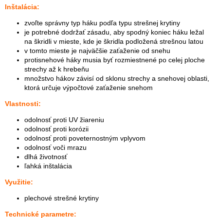
Inštalácia:
zvoľte správny typ háku podľa typu strešnej krytiny
je potrebné dodržať zásadu, aby spodný koniec háku ležal
na škridli v mieste, kde je škridla podložená strešnou latou
v tomto mieste je najväčšie zaťaženie od snehu
protisnehové háky musia byť rozmiestnené po celej ploche
strechy až k hrebeňu
množstvo hákov závisí od sklonu strechy a snehovej oblasti,
ktorá určuje výpočtové zaťaženie snehom
Vlastnosti:
odolnosť proti UV žiareniu
odolnosť proti korózii
odolnosť proti poveternostným vplyvom
odolnosť voči mrazu
dlhá životnosť
ľahká inštalácia
Využitie:
plechové strešné krytiny
Technické parametre: