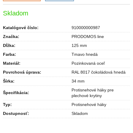
Skladom
Katalógové číslo:
910000000987
Značka:
PRODOMOS line
Dĺžka
:
125 mm
Farba
:
Tmavo hnedá
Materiál
:
Pozinkovaná oceľ
Povrchová úprava
:
RAL 8017 čokoládová hnedá
Šírka
:
34 mm
Protisnehové háky pre
Špecifikácia
:
plechové krytiny
Typ
:
Protisnehové háky
Dostupnosť
:
Skladom