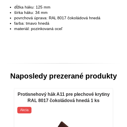
dĺžka háku: 125 mm
šírka háku: 34 mm
povrchová úprava: RAL 8017 čokoládová hnedá
farba: tmavo hnedá
materiál: pozinkovaná oceľ
Naposledy prezerané produkty
Protisnehový hák A11 pre plechové krytiny
RAL 8017 čokoládová hnedá 1 ks
Protisnehový hák A11 pre plechové krytiny
Akcia
RAL 8017 čokoládová hnedá 1 ks