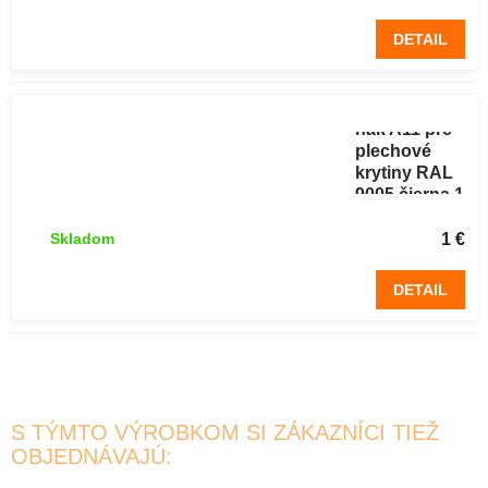
DETAIL
Protisnehový
hák A11 pre
plechové
krytiny RAL
9005 čierna 1
ks
1 €
Skladom
DETAIL
S TÝMTO VÝROBKOM SI ZÁKAZNÍCI TIEŽ
OBJEDNÁVAJÚ: