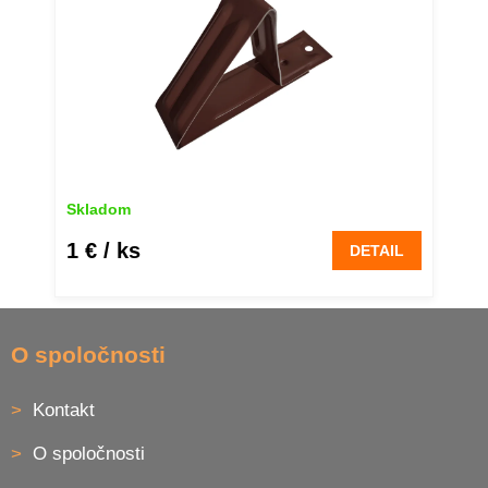
Skladom
1 €
/ ks
DETAIL
Z
á
O spoločnosti
p
ä
Kontakt
t
i
O spoločnosti
e