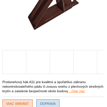
Protisnehový hák A11 pre kvalitnú a spoľahlivú zábranu
nekontrolovateľného pádu či zosuvu snehu z plechových strešných
krytín a zaistenie bezpečnosti okolo budovy
…čítať viac
VIAC VARIANT
DOPRAVA