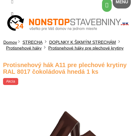
Prejsť
Nákupný
na
košík
obsah
Domov
STRECHA
DOPLNKY K ŠIKMÝM STRECHÁM
Protisnehové háky
Protisnehové háky pre plechové krytiny
Protisnehový hák A11 pre plechové krytiny
RAL 8017 čokoládová hnedá 1 ks
Akcia