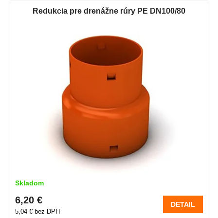
V
e
ý
Redukcia pre drenážne rúry PE DN100/80
p
p
r
i
o
s
d
p
u
r
k
o
t
d
o
u
v
k
t
o
v
Skladom
6,20 €
DETAIL
5,04 € bez DPH