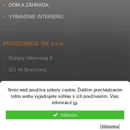
DOM A ZÁHRADA
VYBAVENIE INTERIÉRU
PRODOMOS SK s.r.o.
Boženy Němcovej 8
811 04 Bratislava
Tento web používa súbory cookie. Ďalším prechádzaním
tohto webu vyjadrujete súhlas s ich používaním. Viac
informácií
tu
.
Súhlasím
Vytvoril Shoptet
Odmietnuť