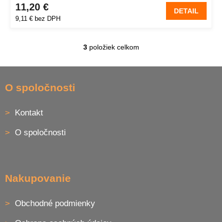
11,20 €
DETAIL
9,11 € bez DPH
3
položiek celkom
O
v
l
Z
á
á
O spoločnosti
d
p
a
ä
c
Kontakt
t
i
i
e
O spoločnosti
p
e
r
v
k
y
Nakupovanie
v
ý
p
Obchodné podmienky
i
s