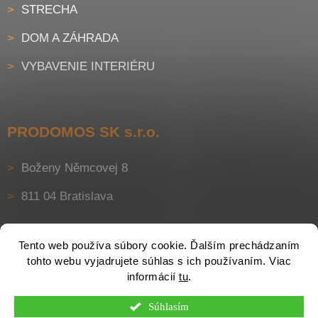
STRECHA
DOM A ZÁHRADA
VYBAVENIE INTERIÉRU
PRODOMOS SK s.r.o.
Boženy Němcovej 8
811 04 Bratislava
Tento web používa súbory cookie. Ďalším prechádzaním
tohto webu vyjadrujete súhlas s ich používaním. Viac
informácií
tu
.
Súhlasím
Vytvoril Shoptet