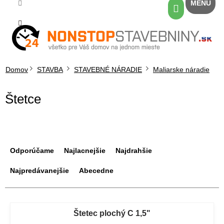
Prejsť
Nákupný
na
košík
obsah
Domov
STAVBA
STAVEBNÉ NÁRADIE
Maliarske náradie
Štetce
R
a
Odporúčame
Najlacnejšie
Najdrahšie
d
e
Najpredávanejšie
Abecedne
n
i
V
e
ý
Štetec plochý C 1,5"
p